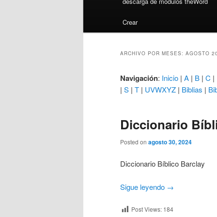
descarga de módulos theWord
Crear
ARCHIVO POR MESES:
AGOSTO 2
Navigación
:
Inicio
|
A
|
B
|
C
|
|
S
|
T
|
UVWXYZ
|
Biblias
|
Bi
Diccionario Bíbl
Posted on
agosto 30, 2024
Diccionario Bíblico Barclay
Sigue leyendo
→
Post Views:
184