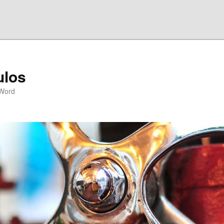
ulos
eWord