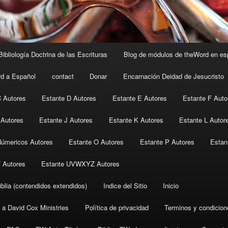
Bibliología Doctrina de las Escrituras
Blog de módulos de theWord en es
rd a Español
contact
Donar
Encarnación Deidad de Jesucristo
C Autores
Estante D Autores
Estante E Autores
Estante F Auto
 Autores
Estante J Autores
Estante K Autores
Estante L Autor
Númericos Autores
Estante O Autores
Estante P Autores
Estan
 Autores
Estante UVWXYZ Autores
blia (contendidos extendidos)
Indice del Sitio
Inicio
 a David Cox Ministries
Política de privacidad
Terminos y condicion