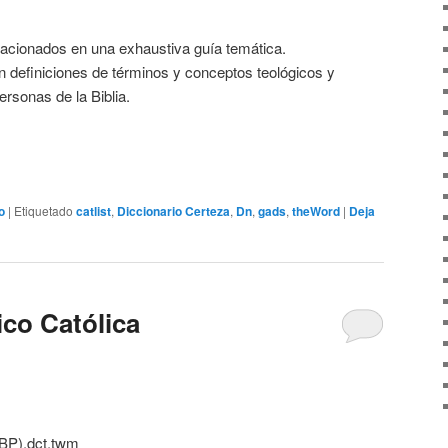
acionados en una exhaustiva guía temática.
 definiciones de términos y conceptos teológicos y
ersonas de la Biblia.
o
|
Etiquetado
catlist
,
Diccionario Certeza
,
Dn
,
gads
,
theWord
|
Deja
ico Católica
DBP).dct.twm