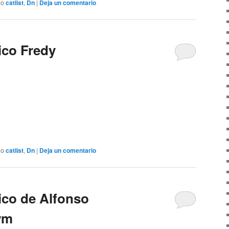
do
catlist
,
Dn
|
Deja un comentario
ico Fredy
do
catlist
,
Dn
|
Deja un comentario
ico de Alfonso
wm