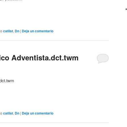
do
catlist
,
Dn
|
Deja un comentario
lico Adventista.dct.twm
.dct.twm
do
catlist
,
Dn
|
Deja un comentario