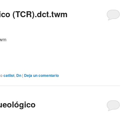
lico (TCR).dct.twm
.twm
do
catlist
,
Dn
|
Deja un comentario
ueológico