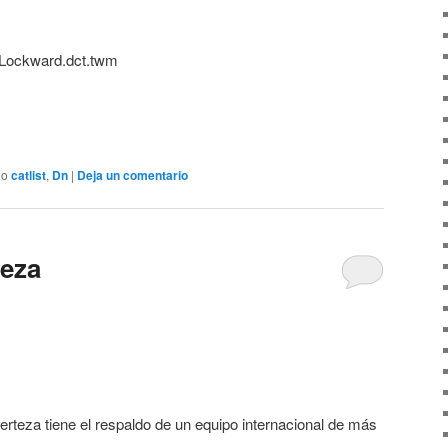
o Lockward.dct.twm
do
catlist
,
Dn
|
Deja un comentario
teza
erteza tiene el respaldo de un equipo internacional de más