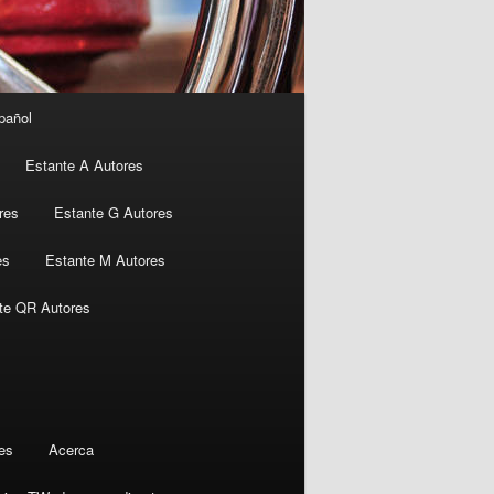
pañol
Estante A Autores
res
Estante G Autores
es
Estante M Autores
te QR Autores
es
Acerca