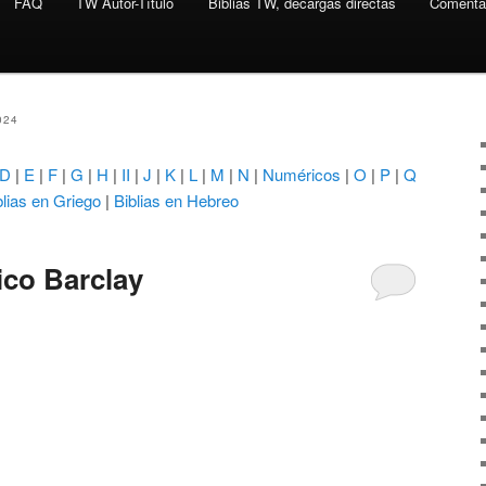
FAQ
TW Autor-Título
Biblias TW, decargas directas
Comentar
024
D
|
E
|
F
|
G
|
H
|
II
|
J
|
K
|
L
|
M
|
N
|
Numéricos
|
O
|
P
|
Q
blias en Griego
|
Biblias en Hebreo
ico Barclay