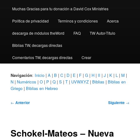
Muchas Gracias para tu donación a David Cox Ministries
Política de privacidad
Terminos y condiciones
Acerca
descarga de módulos theWord
FAQ
TW Autor-Título
Biblias TW, decargas directas
Comentarios TW, decargas directas
Crear
Navigación
:
Inicio
|
A
|
B
|
C
|
D
|
E
|
F
|
G
|
H
|
II
|
J
|
K
|
L
|
M
|
N
|
Numéricos
|
O
|
P
|
Q
|
S
|
T
|
UVWXYZ
|
Biblias
|
Biblias en
Griego
|
Biblias en Hebreo
Navegación
←
Anterior
Siguiente
→
de
entradas
Schokel-Mateos – Nueva