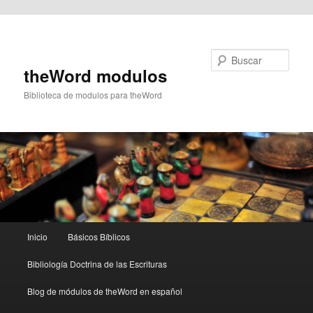
Ir al contenido principal
Buscar
theWord modulos
Biblioteca de modulos para theWord
Menú
Inicio
Básicos Bíblicos
principal
Bibliología Doctrina de las Escrituras
Blog de módulos de theWord en español