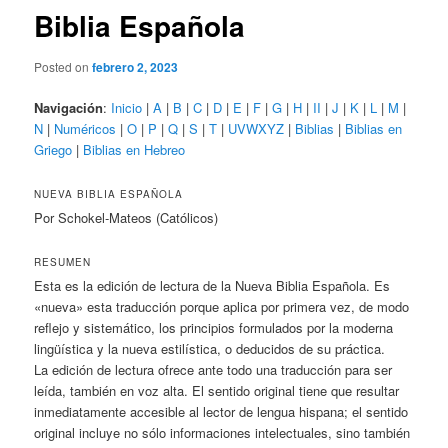
Biblia Española
Posted on
febrero 2, 2023
Navigación
:
Inicio
|
A
|
B
|
C
|
D
|
E
|
F
|
G
|
H
|
II
|
J
|
K
|
L
|
M
|
N
|
Numéricos
|
O
|
P
|
Q
|
S
|
T
|
UVWXYZ
|
Biblias
|
Biblias en
Griego
|
Biblias en Hebreo
NUEVA BIBLIA ESPAÑOLA
Por Schokel-Mateos (Católicos)
RESUMEN
Esta es la edición de lectura de la Nueva Biblia Española. Es
«nueva» esta traducción porque aplica por primera vez, de modo
reflejo y sistemático, los principios formulados por la moderna
lingüística y la nueva estilística, o deducidos de su práctica.
La edición de lectura ofrece ante todo una traducción para ser
leída, también en voz alta. El sentido original tiene que resultar
inmediatamente accesible al lector de lengua hispana; el sentido
original incluye no sólo informaciones intelectuales, sino también