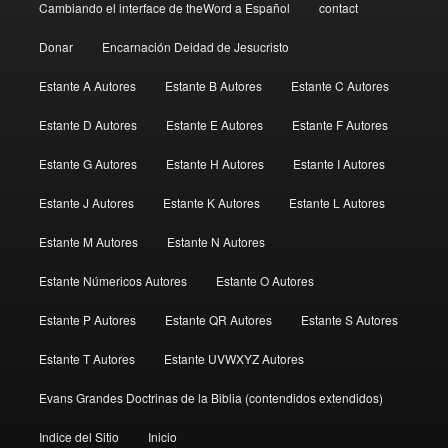
Cambiando el interface de theWord a Español
contact
Donar
Encarnación Deidad de Jesucristo
Estante A Autores
Estante B Autores
Estante C Autores
Estante D Autores
Estante E Autores
Estante F Autores
Estante G Autores
Estante H Autores
Estante I Autores
Estante J Autores
Estante K Autores
Estante L Autores
Estante M Autores
Estante N Autores
Estante Númericos Autores
Estante O Autores
Estante P Autores
Estante QR Autores
Estante S Autores
Estante T Autores
Estante UVWXYZ Autores
Evans Grandes Doctrinas de la Biblia (contendidos extendidos)
Indice del Sitio
Inicio