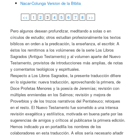
Nacar-Colunga Version de la Biblia
<<
1
2
3
4
5
6
7
8
>>
Pero algunos desean profundizar, meditando a solas o en
círculos de estudio; otros estudian profesionalmente los textos
bíblicos en orden a la predicación, la enseñanza, el escribir. A
éstos los remitimos a los volúmenes de la serie Los Libros
Sagrados (Antiguo Testamento) y al volumen aparte del Nuevo
Testamento, provistos de introducciones más amplias, de notas
y comentarios teológicos y espirituales.
Respecto a Los Libros Sagrados, la presente traducción difiere
en lo siguiente: nueva traducción, aprovechando la primera, de
Doce Profetas Menores y la poesía de Jeremías; revisión con
múltiples enmiendas en los Salmos; revisión y mejora de
Proverbios y de los trozos narrativos del Pentateuco; retoques
en el resto. El Nuevo Testamento fue sometido a una intensa
revisión exegética y estilística, motivada en buena parte por las
sugerencias de amigos y críticos al publicarse la primera edición.
Hemos indicado ya en portadilla los nombres de los
colaboradores en esta traducción. A ellos sería necesario añadir