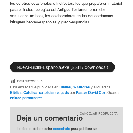
los de otros ocasionales o indirectos: los que prepararon material
para el índice teológico del Antiguo Testamento (en dos
seminarios ad hoc), los colaboradores en las concordancias
bilingües hebreo-españolas y greco-españolas.
Nueva-Biblia-Espanola.exe (25817 downloads )
Post Views:
305
Esta entrada fue publicada en
Biblias
,
S-Autores
y etiquetada
Biblias
,
Católica
,
catolicismo
,
gads
por
Pastor David Cox
. Guarda
enlace permanente
.
CANCELAR RESPUESTA
Deja un comentario
Lo siento, debes estar
conectado
para publicar un