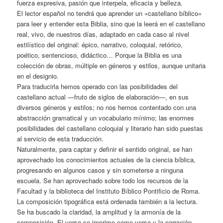
fuerza expresiva, pasión que interpela, eficacia y belleza.
El lector español no tendrá que aprender un «castellano bíblico»
para leer y entender esta Biblia, sino que la leerá en el castellano
real, vivo, de nuestros días, adaptado en cada caso al nivel
estilístico del original: épico, narrativo, coloquial, retórico,
poético, sentencioso, didáctico… Porque la Biblia es una
colección de obras, múltiple en géneros y estilos, aunque unitaria
en el designio.
Para traducirla hemos operado con las posibilidades del
castellano actual —fruto de siglos de elaboración—, en sus
diversos géneros y estilos; no nos hemos contentado con una
abstracción gramatical y un vocabulario mínimo; las enormes
posibilidades del castellano coloquial y literario han sido puestas
al servicio de esta traducción.
Naturalmente, para captar y definir el sentido original, se han
aprovechado los conocimientos actuales de la ciencia bíblica,
progresando en algunos casos y sin someterse a ninguna
escuela. Se han aprovechado sobre todo los recursos de la
Facultad y la biblioteca del Instituto Bíblico Pontificio de Roma.
La composición tipográfica está ordenada también a la lectura.
Se ha buscado la claridad, la amplitud y la armonía de la
composición. El verso se imprime como verso y la narración