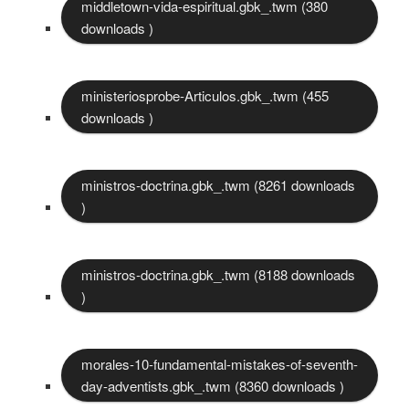
middletown-vida-espiritual.gbk_.twm (380
downloads )
ministeriosprobe-Articulos.gbk_.twm (455
downloads )
ministros-doctrina.gbk_.twm (8261 downloads
)
ministros-doctrina.gbk_.twm (8188 downloads
)
morales-10-fundamental-mistakes-of-seventh-
day-adventists.gbk_.twm (8360 downloads )