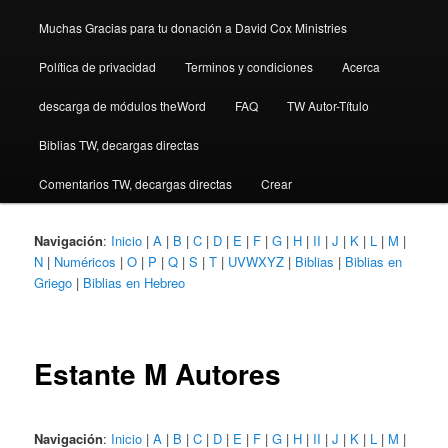
Muchas Gracias para tu donación a David Cox Ministries
Política de privacidad
Terminos y condiciones
Acerca
descarga de módulos theWord
FAQ
TW Autor-Título
Biblias TW, decargas directas
Comentarios TW, decargas directas
Crear
Navigación
:
Inicio
|
A
|
B
|
C
|
D
|
E
|
F
|
G
|
H
|
II
|
J
|
K
|
L
|
M
|
N
|
Numéricos
|
O
|
P
|
Q
|
S
|
T
|
UVWXYZ
|
Biblias
|
Biblias en
Griego
|
Biblias en Hebreo
Estante M Autores
Navigación
:
Inicio
|
A
|
B
|
C
|
D
|
E
|
F
|
G
|
H
|
II
|
J
|
K
|
L
|
M
|