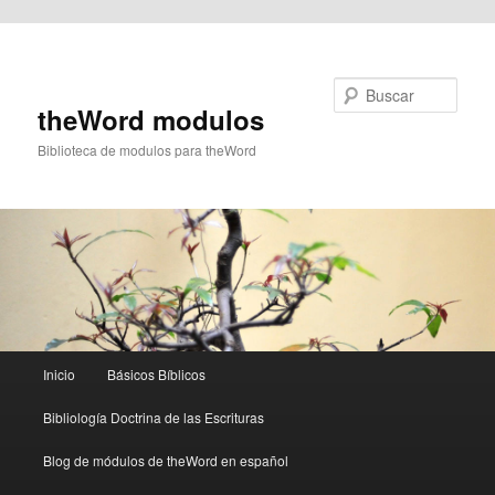
Ir al contenido principal
Buscar
theWord modulos
Biblioteca de modulos para theWord
Menú
Inicio
Básicos Bíblicos
principal
Bibliología Doctrina de las Escrituras
Blog de módulos de theWord en español