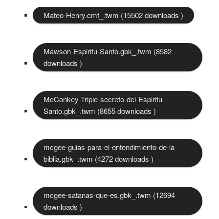
Mateo-Henry.cmt_.twm (15502 downloads )
Mawson-Espiritu-Santo.gbk_.twm (8582
downloads )
McConkey-Triple-secreto-del-Espiritu-
Santo.gbk_.twm (8655 downloads )
mcgee-guias-para-el-entendimiento-de-la-
biblia.gbk_.twm (4272 downloads )
mcgee-satanas-que-es.gbk_.twm (12694
downloads )