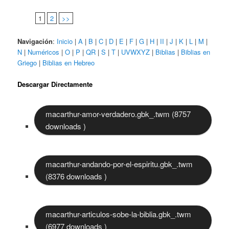
1
2
>>
Navigación
:
Inicio
|
A
|
B
|
C
|
D
|
E
|
F
|
G
|
H
|
II
|
J
|
K
|
L
|
M
|
N
|
Numéricos
|
O
|
P
|
QR
|
S
|
T
|
UVWXYZ
|
Biblias
|
Biblias en
Griego
|
Biblias en Hebreo
Descargar Directamente
macarthur-amor-verdadero.gbk_.twm (8757
downloads )
macarthur-andando-por-el-espiritu.gbk_.twm
(8376 downloads )
macarthur-articulos-sobe-la-biblia.gbk_.twm
(6977 downloads )