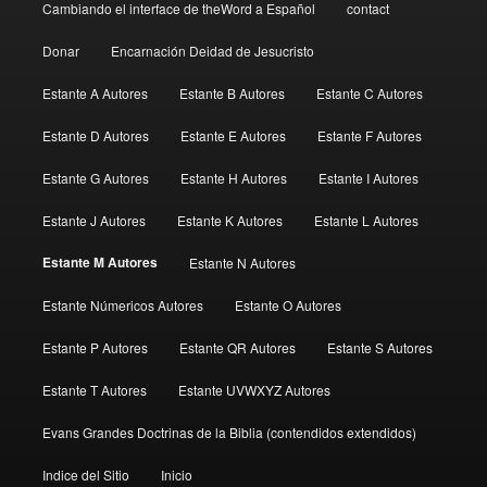
Cambiando el interface de theWord a Español
contact
Donar
Encarnación Deidad de Jesucristo
Estante A Autores
Estante B Autores
Estante C Autores
Estante D Autores
Estante E Autores
Estante F Autores
Estante G Autores
Estante H Autores
Estante I Autores
Estante J Autores
Estante K Autores
Estante L Autores
Estante M Autores
Estante N Autores
Estante Númericos Autores
Estante O Autores
Estante P Autores
Estante QR Autores
Estante S Autores
Estante T Autores
Estante UVWXYZ Autores
Evans Grandes Doctrinas de la Biblia (contendidos extendidos)
Indice del Sitio
Inicio