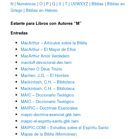
N
|
Numéricos
|
O
|
P
|
Q
|
S
|
T
|
UVWXYZ
|
Biblias
|
Biblias en
Griego
|
Biblias en Hebreo
Estante para Libros con Autores “M”
Entradas
MacArthur – Artículos sobre la Biblia
MacArthur – El Mayor de Ellos
MacArthur Amor Verdadero
macduff-devocional.dev.twm
Machen O Deus Triúno
Machen, J.G. – El Hombre
Mackintosh, C.H. – Biblioteca
Mackintosh, C.H. – Biblioteca
MAIC – Diccionario Teológico
MAIC – Diccionario Teológico
MAIPIC – Doctrinas Esenciales
maipic-doctrina-esencial.gbk.twm
maipic-el-espiritu-santo.gbk.twm
MAIPIC.COM – Estudios sobre el Espíritu Santo
Mapas de la Biblia (Mormónes)