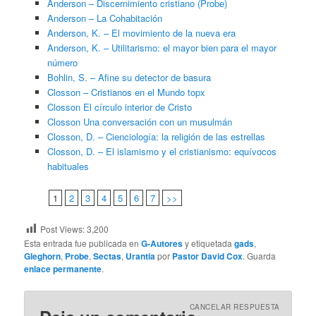
Anderson – Discernimiento cristiano (Probe)
Anderson – La Cohabitación
Anderson, K. – El movimiento de la nueva era
Anderson, K. – Utilitarismo: el mayor bien para el mayor
número
Bohlin, S. – Afine su detector de basura
Closson – Cristianos en el Mundo topx
Closson El círculo interior de Cristo
Closson Una conversación con un musulmán
Closson, D. – Cienciología: la religión de las estrellas
Closson, D. – El islamismo y el cristianismo: equívocos
habituales
1
2
3
4
5
6
7
>>
Post Views:
3,200
Esta entrada fue publicada en
G-Autores
y etiquetada
gads
,
Gleghorn
,
Probe
,
Sectas
,
Urantia
por
Pastor David Cox
. Guarda
enlace permanente
.
CANCELAR RESPUESTA