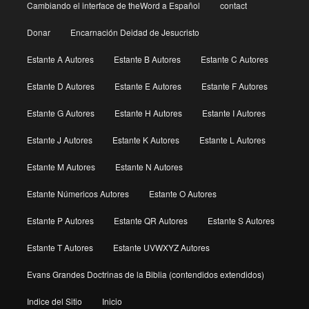
Cambiando el interface de theWord a Español
contact
Donar
Encarnación Deidad de Jesucristo
Estante A Autores
Estante B Autores
Estante C Autores
Estante D Autores
Estante E Autores
Estante F Autores
Estante G Autores
Estante H Autores
Estante I Autores
Estante J Autores
Estante K Autores
Estante L Autores
Estante M Autores
Estante N Autores
Estante Númericos Autores
Estante O Autores
Estante P Autores
Estante QR Autores
Estante S Autores
Estante T Autores
Estante UVWXYZ Autores
Evans Grandes Doctrinas de la Biblia (contendidos extendidos)
Indice del Sitio
Inicio