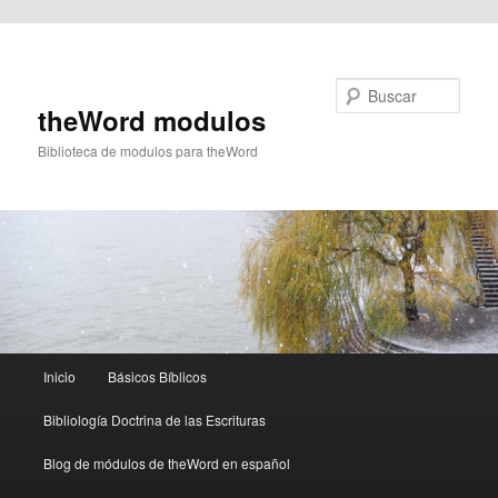
Ir al contenido principal
Buscar
theWord modulos
Biblioteca de modulos para theWord
Menú
Inicio
Básicos Bíblicos
principal
Bibliología Doctrina de las Escrituras
Blog de módulos de theWord en español