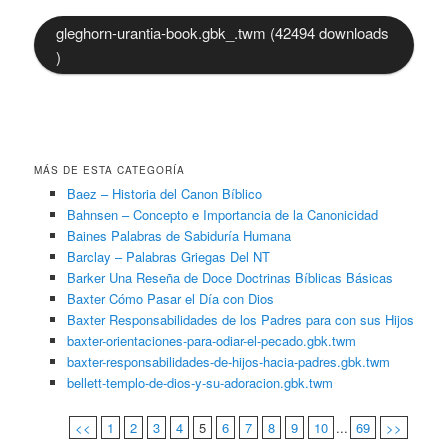
gleghorn-urantia-book.gbk_.twm (42494 downloads
)
MÁS DE ESTA CATEGORÍA
Baez – Historia del Canon Bíblico
Bahnsen – Concepto e Importancia de la Canonicidad
Baines Palabras de Sabiduría Humana
Barclay – Palabras Griegas Del NT
Barker Una Reseña de Doce Doctrinas Bíblicas Básicas
Baxter Cómo Pasar el Día con Dios
Baxter Responsabilidades de los Padres para con sus Hijos
baxter-orientaciones-para-odiar-el-pecado.gbk.twm
baxter-responsabilidades-de-hijos-hacia-padres.gbk.twm
bellett-templo-de-dios-y-su-adoracion.gbk.twm
<<
1
2
3
4
5
6
7
8
9
10
...
69
>>