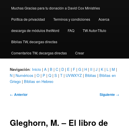
Muchas Gracias para tu donación a David Cox Ministries
Política de privacidad
Terminos y condiciones
Acerca
descarga de módulos theWord
FAQ
TW Autor-Título
Biblias TW, decargas directas
Comentarios TW, decargas directas
Crear
Navigación
:
Inicio
|
A
|
B
|
C
|
D
|
E
|
F
|
G
|
H
|
II
|
J
|
K
|
L
|
M
|
N
|
Numéricos
|
O
|
P
|
Q
|
S
|
T
|
UVWXYZ
|
Biblias
|
Biblias en
Griego
|
Biblias en Hebreo
Navegación
←
Anterior
Siguiente
→
de
entradas
Gleghorn, M. – El libro de