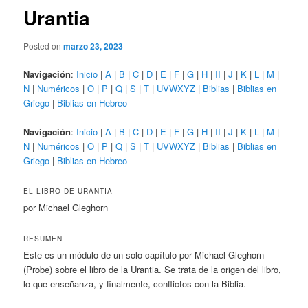
Urantia
Posted on
marzo 23, 2023
Navigación
:
Inicio
|
A
|
B
|
C
|
D
|
E
|
F
|
G
|
H
|
II
|
J
|
K
|
L
|
M
|
N
|
Numéricos
|
O
|
P
|
Q
|
S
|
T
|
UVWXYZ
|
Biblias
|
Biblias en
Griego
|
Biblias en Hebreo
Navigación
:
Inicio
|
A
|
B
|
C
|
D
|
E
|
F
|
G
|
H
|
II
|
J
|
K
|
L
|
M
|
N
|
Numéricos
|
O
|
P
|
Q
|
S
|
T
|
UVWXYZ
|
Biblias
|
Biblias en
Griego
|
Biblias en Hebreo
EL LIBRO DE URANTIA
por Michael Gleghorn
RESUMEN
Este es un módulo de un solo capítulo por Michael Gleghorn
(Probe) sobre el libro de la Urantia. Se trata de la origen del libro,
lo que enseñanza, y finalmente, conflictos con la Biblia.