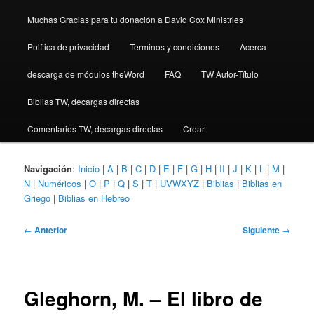
Muchas Gracias para tu donación a David Cox Ministries
Política de privacidad
Terminos y condiciones
Acerca
descarga de módulos theWord
FAQ
TW Autor-Título
Biblias TW, decargas directas
Comentarios TW, decargas directas
Crear
Navigación
:
Inicio
|
A
|
B
|
C
|
D
|
E
|
F
|
G
|
H
|
II
|
J
|
K
|
L
|
M
|
N
|
Numéricos
|
O
|
P
|
Q
|
S
|
T
|
UVWXYZ
|
Biblias
|
Biblias en
Griego
|
Biblias en Hebreo
Navegación
←
Anterior
Siguiente
→
de
entradas
Gleghorn, M. – El libro de