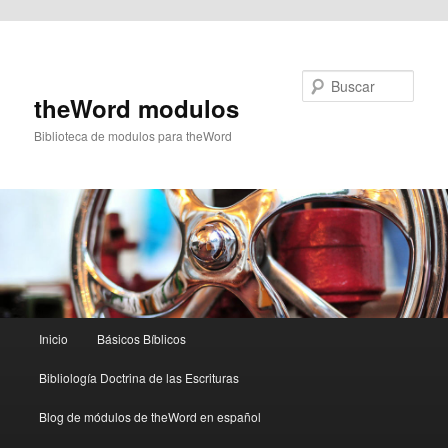
Ir al contenido principal
Buscar
theWord modulos
Biblioteca de modulos para theWord
Menú
Inicio
Básicos Bíblicos
principal
Bibliología Doctrina de las Escrituras
Blog de módulos de theWord en español