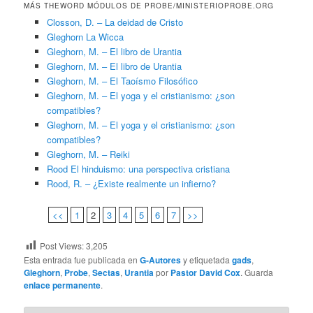
MÁS THEWORD MÓDULOS DE PROBE/MINISTERIOPROBE.ORG
Closson, D. – La deidad de Cristo
Gleghorn La Wicca
Gleghorn, M. – El libro de Urantia
Gleghorn, M. – El libro de Urantia
Gleghorn, M. – El Taoísmo Filosófico
Gleghorn, M. – El yoga y el cristianismo: ¿son
compatibles?
Gleghorn, M. – El yoga y el cristianismo: ¿son
compatibles?
Gleghorn, M. – Reiki
Rood El hinduismo: una perspectiva cristiana
Rood, R. – ¿Existe realmente un infierno?
<<
1
2
3
4
5
6
7
>>
Post Views:
3,205
Esta entrada fue publicada en
G-Autores
y etiquetada
gads
,
Gleghorn
,
Probe
,
Sectas
,
Urantia
por
Pastor David Cox
. Guarda
enlace permanente
.