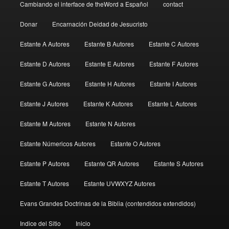
Cambiando el interface de theWord a Español
contact
Donar
Encarnación Deidad de Jesucristo
Estante A Autores
Estante B Autores
Estante C Autores
Estante D Autores
Estante E Autores
Estante F Autores
Estante G Autores
Estante H Autores
Estante I Autores
Estante J Autores
Estante K Autores
Estante L Autores
Estante M Autores
Estante N Autores
Estante Númericos Autores
Estante O Autores
Estante P Autores
Estante QR Autores
Estante S Autores
Estante T Autores
Estante UVWXYZ Autores
Evans Grandes Doctrinas de la Biblia (contendidos extendidos)
Indice del Sitio
Inicio