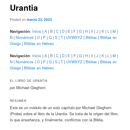
Urantia
Posted on
marzo 23, 2023
Navigación
:
Inicio
|
A
|
B
|
C
|
D
|
E
|
F
|
G
|
H
|
II
|
J
|
K
|
L
|
M
|
N
|
Numéricos
|
O
|
P
|
Q
|
S
|
T
|
UVWXYZ
|
Biblias
|
Biblias en
Griego
|
Biblias en Hebreo
Navigación
:
Inicio
|
A
|
B
|
C
|
D
|
E
|
F
|
G
|
H
|
II
|
J
|
K
|
L
|
M
|
N
|
Numéricos
|
O
|
P
|
Q
|
S
|
T
|
UVWXYZ
|
Biblias
|
Biblias en
Griego
|
Biblias en Hebreo
EL LIBRO DE URANTIA
por Michael Gleghorn
RESUMEN
Este es un módulo de un solo capítulo por Michael Gleghorn
(Probe) sobre el libro de la Urantia. Se trata de la origen del libro,
lo que enseñanza, y finalmente, conflictos con la Biblia.