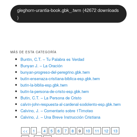
gleghorn-urantia-book.gbk_.twm (42672 downloads
)
MÁS DE ESTA CATEGORÍA
Buntin, C.T. – Tu Palabra es Verdad
Bunyan J. – La Oración
bunyan-progreso-del-peregrino.gbk.twm
butin-ensenaza-cristiana-biblica-esp.gbk.twm
butin-la-biblia-esp.gbk.twm
butin-la-persona-de-cristo-esp.gbk.twm
Butin, C.T. – La Persona de Cristo
calvin-john-respuesta-al-cardenal-sodolento-esp.gbk.twm
Calvino, J. – Comentario sobre 1Timoteo
Calvino, J. – Una Breve Instrucción Cristiana
<<
1
...
4
5
6
7
8
9
10
11
12
13