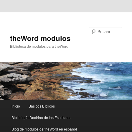
Ir al contenido principal
Ir al contenido secundario
Buscar
theWord modulos
Biblioteca de modulos para theWord
Menú
Inicio
Básicos Bíblicos
principal
Bibliología Doctrina de las Escrituras
Blog de módulos de theWord en español