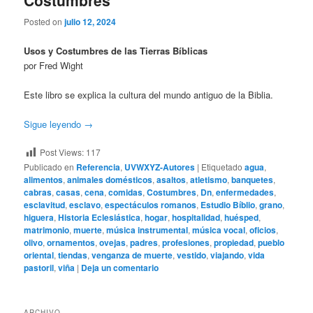
Costumbres
Posted on
julio 12, 2024
Usos y Costumbres de las Tierras Bíblicas
por Fred Wight
Este libro se explica la cultura del mundo antiguo de la Biblia.
Sigue leyendo
→
Post Views:
117
Publicado en
Referencia
,
UVWXYZ-Autores
|
Etiquetado
agua
,
alimentos
,
animales domésticos
,
asaltos
,
atletismo
,
banquetes
,
cabras
,
casas
,
cena
,
comidas
,
Costumbres
,
Dn
,
enfermedades
,
esclavitud
,
esclavo
,
espectáculos romanos
,
Estudio Bíblio
,
grano
,
higuera
,
Historia Eclesiástica
,
hogar
,
hospitalidad
,
huésped
,
matrimonio
,
muerte
,
música instrumental
,
música vocal
,
oficios
,
olivo
,
ornamentos
,
ovejas
,
padres
,
profesiones
,
propiedad
,
pueblo
oriental
,
tiendas
,
venganza de muerte
,
vestido
,
viajando
,
vida
pastoril
,
viña
|
Deja un comentario
ARCHIVO