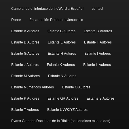
Cambiando el interface de theWord a Español
contact
Donar
Encarnación Deidad de Jesucristo
Estante A Autores
Estante B Autores
Estante C Autores
Estante D Autores
Estante E Autores
Estante F Autores
Estante G Autores
Estante H Autores
Estante I Autores
Estante J Autores
Estante K Autores
Estante L Autores
Estante M Autores
Estante N Autores
Estante Númericos Autores
Estante O Autores
Estante P Autores
Estante QR Autores
Estante S Autores
Estante T Autores
Estante UVWXYZ Autores
Evans Grandes Doctrinas de la Biblia (contendidos extendidos)