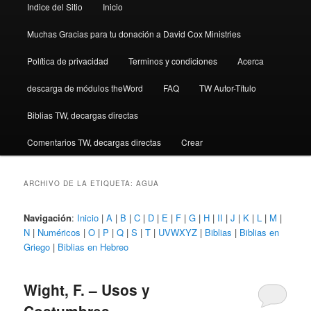
Indice del Sitio
Inicio
Muchas Gracias para tu donación a David Cox Ministries
Política de privacidad
Terminos y condiciones
Acerca
descarga de módulos theWord
FAQ
TW Autor-Título
Biblias TW, decargas directas
Comentarios TW, decargas directas
Crear
ARCHIVO DE LA ETIQUETA:
AGUA
Navigación
:
Inicio
|
A
|
B
|
C
|
D
|
E
|
F
|
G
|
H
|
II
|
J
|
K
|
L
|
M
|
N
|
Numéricos
|
O
|
P
|
Q
|
S
|
T
|
UVWXYZ
|
Biblias
|
Biblias en
Griego
|
Biblias en Hebreo
Wight, F. – Usos y