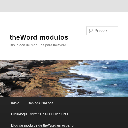
Ir al contenido principal
Ir al contenido secundario
Buscar
theWord modulos
Biblioteca de modulos para theWord
Menú
Inicio
Básicos Bíblicos
principal
Bibliología Doctrina de las Escrituras
Blog de módulos de theWord en español