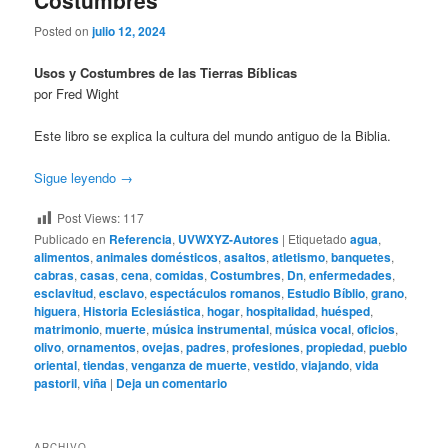
Costumbres
Posted on
julio 12, 2024
Usos y Costumbres de las Tierras Bíblicas
por Fred Wight
Este libro se explica la cultura del mundo antiguo de la Biblia.
Sigue leyendo
→
Post Views:
117
Publicado en
Referencia
,
UVWXYZ-Autores
|
Etiquetado
agua
,
alimentos
,
animales domésticos
,
asaltos
,
atletismo
,
banquetes
,
cabras
,
casas
,
cena
,
comidas
,
Costumbres
,
Dn
,
enfermedades
,
esclavitud
,
esclavo
,
espectáculos romanos
,
Estudio Bíblio
,
grano
,
higuera
,
Historia Eclesiástica
,
hogar
,
hospitalidad
,
huésped
,
matrimonio
,
muerte
,
música instrumental
,
música vocal
,
oficios
,
olivo
,
ornamentos
,
ovejas
,
padres
,
profesiones
,
propiedad
,
pueblo
oriental
,
tiendas
,
venganza de muerte
,
vestido
,
viajando
,
vida
pastoril
,
viña
|
Deja un comentario
ARCHIVO