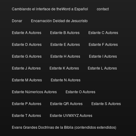
Cambiando el interface de theWord a Español
contact
Donar
Encarnación Deidad de Jesucristo
Estante A Autores
Estante B Autores
Estante C Autores
Estante D Autores
Estante E Autores
Estante F Autores
Estante G Autores
Estante H Autores
Estante I Autores
Estante J Autores
Estante K Autores
Estante L Autores
Estante M Autores
Estante N Autores
Estante Númericos Autores
Estante O Autores
Estante P Autores
Estante QR Autores
Estante S Autores
Estante T Autores
Estante UVWXYZ Autores
Evans Grandes Doctrinas de la Biblia (contendidos extendidos)