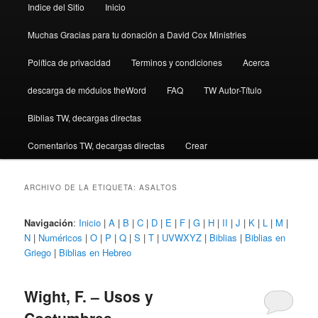
Indice del Sitio
Inicio
Muchas Gracias para tu donación a David Cox Ministries
Política de privacidad
Terminos y condiciones
Acerca
descarga de módulos theWord
FAQ
TW Autor-Título
Biblias TW, decargas directas
Comentarios TW, decargas directas
Crear
ARCHIVO DE LA ETIQUETA:
ASALTOS
Navigación
:
Inicio
|
A
|
B
|
C
|
D
|
E
|
F
|
G
|
H
|
II
|
J
|
K
|
L
|
M
|
N
|
Numéricos
|
O
|
P
|
Q
|
S
|
T
|
UVWXYZ
|
Biblias
|
Biblias en
Griego
|
Biblias en Hebreo
Wight, F. – Usos y