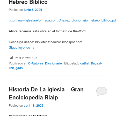
Hebreo Bíblico
Posted on
junio 5, 2026
http://www.iglesiareformada.com/Chavez_diccionario_hebreo_biblico.pd
Ahora tenemos esta obra en el formato de theWord.
Descarga desde: bibliotecatheword.blogspot.com
Sigue leyendo
→
Post Views:
125
Publicado en
C-Autores
,
Diccionario
|
Etiquetado
catlist
,
Dn
,
ext-
link
,
gads
Historia De La Iglesia – Gran
Enciclopedia Rialp
Posted on
abril 18, 2026
Diccionario de la Iglesia