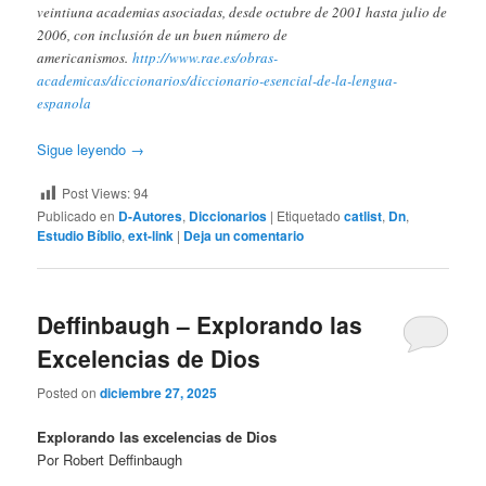
veintiuna academias asociadas, desde octubre de 2001 hasta julio de
2006, con inclusión de un buen número de
americanismos.
http://www.rae.es/obras-
academicas/diccionarios/diccionario-esencial-de-la-lengua-
espanola
Sigue leyendo
→
Post Views:
94
Publicado en
D-Autores
,
Diccionarios
|
Etiquetado
catlist
,
Dn
,
Estudio Bíblio
,
ext-link
|
Deja un comentario
Deffinbaugh – Explorando las
Excelencias de Dios
Posted on
diciembre 27, 2025
Explorando las excelencias de Dios
Por Robert Deffinbaugh