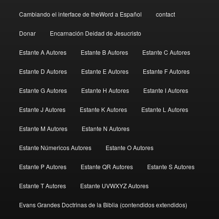
Cambiando el interface de theWord a Español
contact
Donar
Encarnación Deidad de Jesucristo
Estante A Autores
Estante B Autores
Estante C Autores
Estante D Autores
Estante E Autores
Estante F Autores
Estante G Autores
Estante H Autores
Estante I Autores
Estante J Autores
Estante K Autores
Estante L Autores
Estante M Autores
Estante N Autores
Estante Númericos Autores
Estante O Autores
Estante P Autores
Estante QR Autores
Estante S Autores
Estante T Autores
Estante UVWXYZ Autores
Evans Grandes Doctrinas de la Biblia (contendidos extendidos)