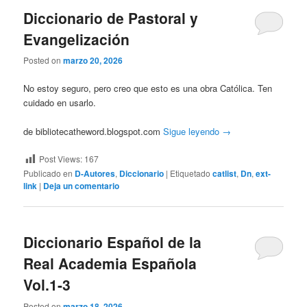
Diccionario de Pastoral y
Evangelización
Posted on
marzo 20, 2026
No estoy seguro, pero creo que esto es una obra Católica. Ten
cuidado en usarlo.
de bibliotecatheword.blogspot.com
Sigue leyendo
→
Post Views:
167
Publicado en
D-Autores
,
Diccionario
|
Etiquetado
catlist
,
Dn
,
ext-
link
|
Deja un comentario
Diccionario Español de la
Real Academia Española
Vol.1-3
Posted on
marzo 18, 2026