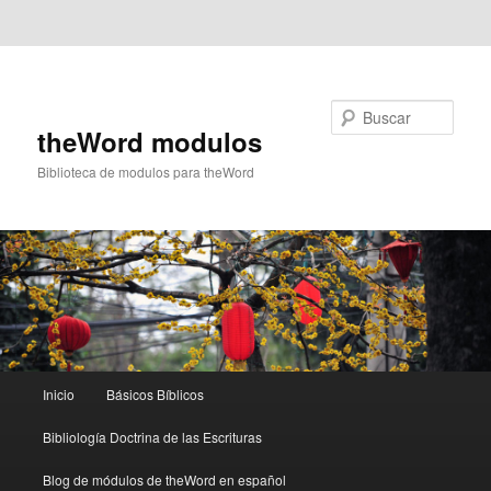
Ir al contenido principal
Ir al contenido secundario
Buscar
theWord modulos
Biblioteca de modulos para theWord
Menú
Inicio
Básicos Bíblicos
principal
Bibliología Doctrina de las Escrituras
Blog de módulos de theWord en español