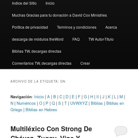
Indice del Sitio
Inicio
Muchas Gracias para tu donación a David Cox Ministries
Política de privacidad
Terminos y condiciones
Acerca
descarga de módulos theWord
FAQ
TW Autor-Título
Biblias TW, decargas directas
Comentarios TW, decargas directas
Crear
ARCHIVO DE LA ETIQUETA:
DN
Navigación
:
Inicio
|
A
|
B
|
C
|
D
|
E
|
F
|
G
|
H
|
II
|
J
|
K
|
L
|
M
|
N
|
Numéricos
|
O
|
P
|
Q
|
S
|
T
|
UVWXYZ
|
Biblias
|
Biblias en
Griego
|
Biblias en Hebreo
Multiléxico Con Strong De