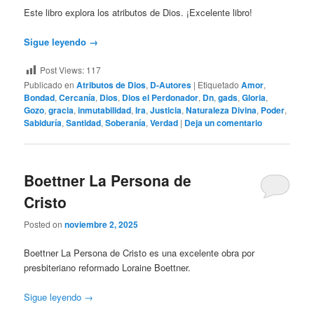
Este libro explora los atributos de Dios. ¡Excelente libro!
Sigue leyendo
→
Post Views:
117
Publicado en
Atributos de Dios
,
D-Autores
|
Etiquetado
Amor
,
Bondad
,
Cercanía
,
Dios
,
Dios el Perdonador
,
Dn
,
gads
,
Gloria
,
Gozo
,
gracia
,
inmutabilidad
,
Ira
,
Justicia
,
Naturaleza Divina
,
Poder
,
Sabiduría
,
Santidad
,
Soberanía
,
Verdad
|
Deja un comentario
Boettner La Persona de
Cristo
Posted on
noviembre 2, 2025
Boettner La Persona de Cristo es una excelente obra por
presbiteriano reformado Loraine Boettner.
Sigue leyendo
→