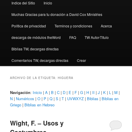
Indice del Sitio
Inicio
Muchas Gracias para tu donación a David Cox Ministries
Política de privacidad
Terminos y condiciones
Acerca
descarga de módulos theWord
FAQ
TW Autor-Título
Biblias TW, decargas directas
Comentarios TW, decargas directas
Crear
ARCHIVO DE LA ETIQUETA:
HIGUERA
Navigación
:
Inicio
|
A
|
B
|
C
|
D
|
E
|
F
|
G
|
H
|
II
|
J
|
K
|
L
|
M
|
N
|
Numéricos
|
O
|
P
|
Q
|
S
|
T
|
UVWXYZ
|
Biblias
|
Biblias en
Griego
|
Biblias en Hebreo
Wight, F. – Usos y