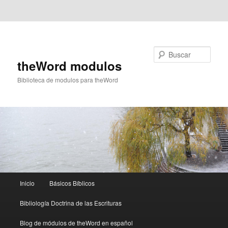
Ir al contenido principal
Ir al contenido secundario
Buscar
theWord modulos
Biblioteca de modulos para theWord
Menú
Inicio
Básicos Bíblicos
principal
Bibliología Doctrina de las Escrituras
Blog de módulos de theWord en español