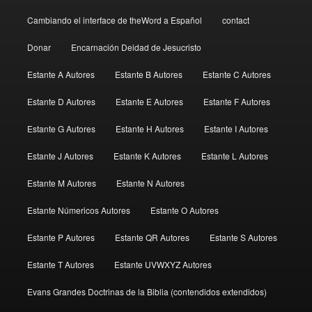
Cambiando el interface de theWord a Español
contact
Donar
Encarnación Deidad de Jesucristo
Estante A Autores
Estante B Autores
Estante C Autores
Estante D Autores
Estante E Autores
Estante F Autores
Estante G Autores
Estante H Autores
Estante I Autores
Estante J Autores
Estante K Autores
Estante L Autores
Estante M Autores
Estante N Autores
Estante Númericos Autores
Estante O Autores
Estante P Autores
Estante QR Autores
Estante S Autores
Estante T Autores
Estante UVWXYZ Autores
Evans Grandes Doctrinas de la Biblia (contendidos extendidos)