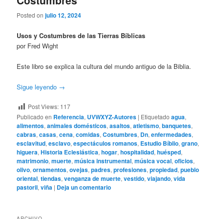
Costumbres
Posted on
julio 12, 2024
Usos y Costumbres de las Tierras Bíblicas
por Fred Wight
Este libro se explica la cultura del mundo antiguo de la Biblia.
Sigue leyendo
→
Post Views:
117
Publicado en
Referencia
,
UVWXYZ-Autores
|
Etiquetado
agua
,
alimentos
,
animales domésticos
,
asaltos
,
atletismo
,
banquetes
,
cabras
,
casas
,
cena
,
comidas
,
Costumbres
,
Dn
,
enfermedades
,
esclavitud
,
esclavo
,
espectáculos romanos
,
Estudio Bíblio
,
grano
,
higuera
,
Historia Eclesiástica
,
hogar
,
hospitalidad
,
huésped
,
matrimonio
,
muerte
,
música instrumental
,
música vocal
,
oficios
,
olivo
,
ornamentos
,
ovejas
,
padres
,
profesiones
,
propiedad
,
pueblo
oriental
,
tiendas
,
venganza de muerte
,
vestido
,
viajando
,
vida
pastoril
,
viña
|
Deja un comentario
ARCHIVO