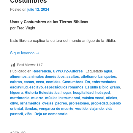
Costumbres
Posted on
julio 12, 2024
Usos y Costumbres de las Tierras Bíblicas
por Fred Wight
Este libro se explica la cultura del mundo antiguo de la Biblia.
Sigue leyendo
→
Post Views:
117
Publicado en
Referencia
,
UVWXYZ-Autores
|
Etiquetado
agua
,
alimentos
,
animales domésticos
,
asaltos
,
atletismo
,
banquetes
,
cabras
,
casas
,
cena
,
comidas
,
Costumbres
,
Dn
,
enfermedades
,
esclavitud
,
esclavo
,
espectáculos romanos
,
Estudio Bíblio
,
grano
,
higuera
,
Historia Eclesiástica
,
hogar
,
hospitalidad
,
huésped
,
matrimonio
,
muerte
,
música instrumental
,
música vocal
,
oficios
,
olivo
,
ornamentos
,
ovejas
,
padres
,
profesiones
,
propiedad
,
pueblo
oriental
,
tiendas
,
venganza de muerte
,
vestido
,
viajando
,
vida
pastoril
,
viña
|
Deja un comentario
ARCHIVO