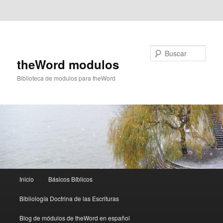
Ir al contenido principal
Ir al contenido secundario
Buscar
theWord modulos
Biblioteca de modulos para theWord
Menú
Inicio
Básicos Bíblicos
principal
Bibliología Doctrina de las Escrituras
Blog de módulos de theWord en español