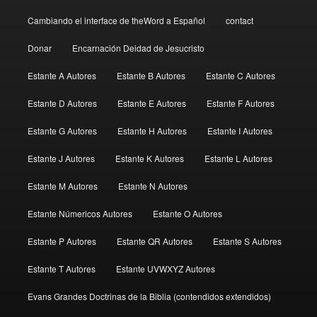
Cambiando el interface de theWord a Español
contact
Donar
Encarnación Deidad de Jesucristo
Estante A Autores
Estante B Autores
Estante C Autores
Estante D Autores
Estante E Autores
Estante F Autores
Estante G Autores
Estante H Autores
Estante I Autores
Estante J Autores
Estante K Autores
Estante L Autores
Estante M Autores
Estante N Autores
Estante Númericos Autores
Estante O Autores
Estante P Autores
Estante QR Autores
Estante S Autores
Estante T Autores
Estante UVWXYZ Autores
Evans Grandes Doctrinas de la Biblia (contendidos extendidos)