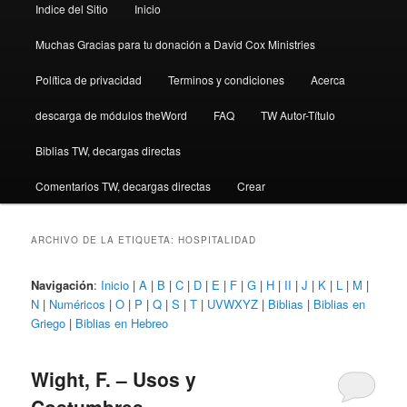
Indice del Sitio
Inicio
Muchas Gracias para tu donación a David Cox Ministries
Política de privacidad
Terminos y condiciones
Acerca
descarga de módulos theWord
FAQ
TW Autor-Título
Biblias TW, decargas directas
Comentarios TW, decargas directas
Crear
ARCHIVO DE LA ETIQUETA:
HOSPITALIDAD
Navigación
:
Inicio
|
A
|
B
|
C
|
D
|
E
|
F
|
G
|
H
|
II
|
J
|
K
|
L
|
M
|
N
|
Numéricos
|
O
|
P
|
Q
|
S
|
T
|
UVWXYZ
|
Biblias
|
Biblias en
Griego
|
Biblias en Hebreo
Wight, F. – Usos y