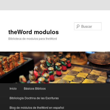
Ir al contenido principal
Ir al contenido secundario
Buscar
theWord modulos
Biblioteca de modulos para theWord
Menú
Inicio
Básicos Bíblicos
principal
Bibliología Doctrina de las Escrituras
Blog de módulos de theWord en español