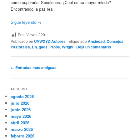
cómo superarla. Secciones: ¿Cuál es su mayor miedo?
Encontrando la paz real.
Sigue leyendo
→
Post Views:
220
Publicado en
UVWXYZ-Autores
|
Etiquetado
Ansiedad
,
Consejos
Pastorales
,
Dn
,
gads
,
Probe
,
Wright
|
Deja un comentario
Navegación
←
Entradas más antiguas
de
entradas
ARCHIVO
agosto 2026
julio 2026
junio 2026
mayo 2026
abril 2026
marzo 2026
febrero 2026