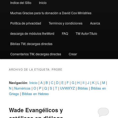
Indice del Sitio
Inicio
Muchas Gracias para tu donación a David Cox Ministries
Política de privacidad
Terminos y condiciones
Acerca
descarga de módulos theWord
FAQ
TW Autor-Título
Biblias TW, decargas directas
Comentarios TW, decargas directas
Crear
ARCHIVO DE LA ETIQUETA:
PROBE
Navigación
:
Inicio
|
A
|
B
|
C
|
D
|
E
|
F
|
G
|
H
|
II
|
J
|
K
|
L
|
M
|
N
|
Numéricos
|
O
|
P
|
Q
|
S
|
T
|
UVWXYZ
|
Biblias
|
Biblias en
Griego
|
Biblias en Hebreo
Wade Evangélicos y