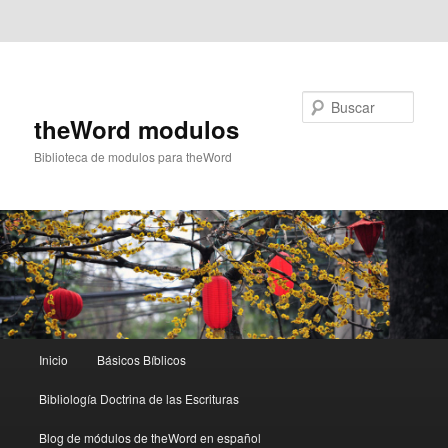
Ir al contenido principal
Ir al contenido secundario
Buscar
theWord modulos
Biblioteca de modulos para theWord
Menú
Inicio
Básicos Bíblicos
principal
Bibliología Doctrina de las Escrituras
Blog de módulos de theWord en español