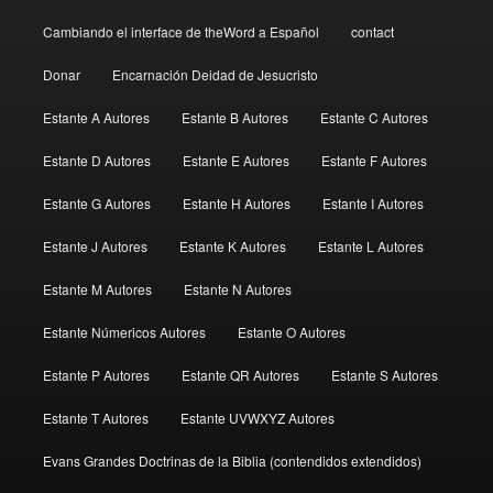
Cambiando el interface de theWord a Español
contact
Donar
Encarnación Deidad de Jesucristo
Estante A Autores
Estante B Autores
Estante C Autores
Estante D Autores
Estante E Autores
Estante F Autores
Estante G Autores
Estante H Autores
Estante I Autores
Estante J Autores
Estante K Autores
Estante L Autores
Estante M Autores
Estante N Autores
Estante Númericos Autores
Estante O Autores
Estante P Autores
Estante QR Autores
Estante S Autores
Estante T Autores
Estante UVWXYZ Autores
Evans Grandes Doctrinas de la Biblia (contendidos extendidos)