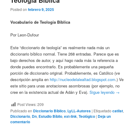
Teología Bíblica
Posted on
febrero 9, 2025
Vocabulario de Teología Bíblica
Por Leon-Dufour
Este “diccionario de teología” es realmente nada más un
diccionario bíblico normal. Tiene 268 entradas. Parece que es
bajo derechos de autor, y aquí hago nada más la referencia a
donde puedes encontrarlo. Es probablemente una pequeña
porción de diccionario original. Probablemente, es Católico (ve
descripción amplia en
http://nucleodelalealtad.blogspot.com
.) Ve
este sitio para unas anotaciones asombrosas (por ejemplo, no
cree en la existencia actual de Adán y Eva).
Sigue leyendo
→
Post Views:
209
Publicado en
Diccionario Bíblico
,
LyLL-Autores
|
Etiquetado
catlist
,
Diccionario
,
Dn
,
Estudio Bíblio
,
ext-link
,
Teológico
|
Deja un
comentario