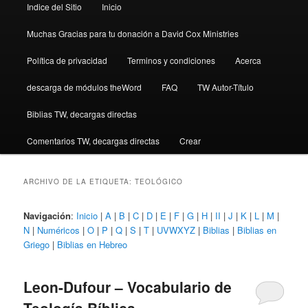
Indice del Sitio
Inicio
Muchas Gracias para tu donación a David Cox Ministries
Política de privacidad
Terminos y condiciones
Acerca
descarga de módulos theWord
FAQ
TW Autor-Título
Biblias TW, decargas directas
Comentarios TW, decargas directas
Crear
ARCHIVO DE LA ETIQUETA:
TEOLÓGICO
Navigación
:
Inicio
|
A
|
B
|
C
|
D
|
E
|
F
|
G
|
H
|
II
|
J
|
K
|
L
|
M
|
N
|
Numéricos
|
O
|
P
|
Q
|
S
|
T
|
UVWXYZ
|
Biblias
|
Biblias en
Griego
|
Biblias en Hebreo
Leon-Dufour – Vocabulario de