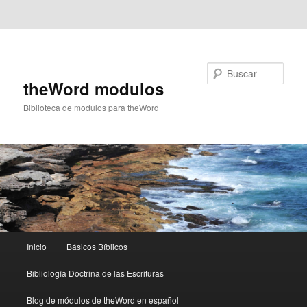
Ir al contenido principal
Ir al contenido secundario
Buscar
theWord modulos
Biblioteca de modulos para theWord
Menú
Inicio
Básicos Bíblicos
principal
Bibliología Doctrina de las Escrituras
Blog de módulos de theWord en español