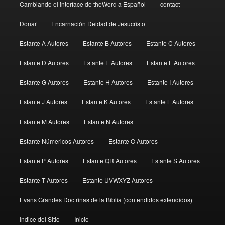
Cambiando el interface de theWord a Español
contact
Donar
Encarnación Deidad de Jesucristo
Estante A Autores
Estante B Autores
Estante C Autores
Estante D Autores
Estante E Autores
Estante F Autores
Estante G Autores
Estante H Autores
Estante I Autores
Estante J Autores
Estante K Autores
Estante L Autores
Estante M Autores
Estante N Autores
Estante Númericos Autores
Estante O Autores
Estante P Autores
Estante QR Autores
Estante S Autores
Estante T Autores
Estante UVWXYZ Autores
Evans Grandes Doctrinas de la Biblia (contendidos extendidos)
Indice del Sitio
Inicio