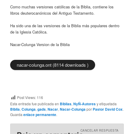
Como muchas versiones católicas de la Biblia, contiene los
libros deuterocanónicos del Antiguo Testamento.
Ha sido una de las versiones de la Biblia más populares dentro
de la Iglesia Católica.
Nacar-Colunga Version de la Biblia
nacar-colunga.ont (8114 downloads )
Post Views:
116
Esta entrada fue publicada en
Biblias
,
NyÑ-Autores
y etiquetada
Biblia
,
Colunga
,
gads
,
Nacar
,
Nacar-Colunga
por
Pastor David Cox
.
Guarda
enlace permanente
.
CANCELAR RESPUESTA