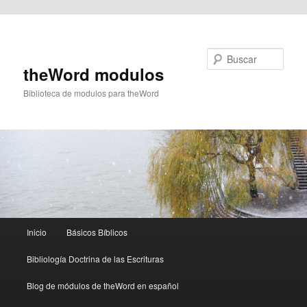
Ir al contenido principal
Buscar
theWord modulos
Biblioteca de modulos para theWord
Menú
Inicio
Básicos Bíblicos
principal
Bibliología Doctrina de las Escrituras
Blog de módulos de theWord en español