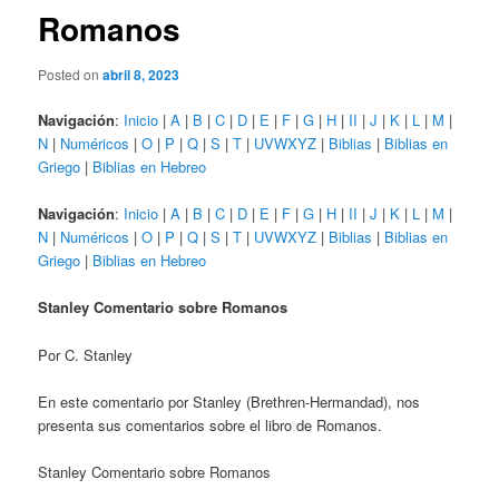
Romanos
Posted on
abril 8, 2023
Navigación
:
Inicio
|
A
|
B
|
C
|
D
|
E
|
F
|
G
|
H
|
II
|
J
|
K
|
L
|
M
|
N
|
Numéricos
|
O
|
P
|
Q
|
S
|
T
|
UVWXYZ
|
Biblias
|
Biblias en
Griego
|
Biblias en Hebreo
Navigación
:
Inicio
|
A
|
B
|
C
|
D
|
E
|
F
|
G
|
H
|
II
|
J
|
K
|
L
|
M
|
N
|
Numéricos
|
O
|
P
|
Q
|
S
|
T
|
UVWXYZ
|
Biblias
|
Biblias en
Griego
|
Biblias en Hebreo
Stanley Comentario sobre Romanos
Por C. Stanley
En este comentario por Stanley (Brethren-Hermandad), nos
presenta sus comentarios sobre el libro de Romanos.
Stanley Comentario sobre Romanos