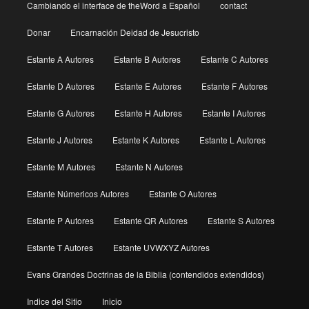
Cambiando el interface de theWord a Español
contact
Donar
Encarnación Deidad de Jesucristo
Estante A Autores
Estante B Autores
Estante C Autores
Estante D Autores
Estante E Autores
Estante F Autores
Estante G Autores
Estante H Autores
Estante I Autores
Estante J Autores
Estante K Autores
Estante L Autores
Estante M Autores
Estante N Autores
Estante Númericos Autores
Estante O Autores
Estante P Autores
Estante QR Autores
Estante S Autores
Estante T Autores
Estante UVWXYZ Autores
Evans Grandes Doctrinas de la Biblia (contendidos extendidos)
Indice del Sitio
Inicio