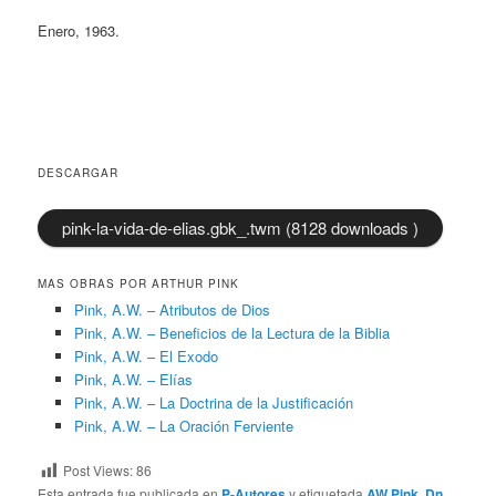
Enero, 1963.
DESCARGAR
pink-la-vida-de-elias.gbk_.twm (8128 downloads )
MAS OBRAS POR ARTHUR PINK
Pink, A.W. – Atributos de Dios
Pink, A.W. – Beneficios de la Lectura de la Biblia
Pink, A.W. – El Exodo
Pink, A.W. – Elías
Pink, A.W. – La Doctrina de la Justificación
Pink, A.W. – La Oración Ferviente
Post Views:
86
Esta entrada fue publicada en
P-Autores
y etiquetada
AW Pink
,
Dn
,