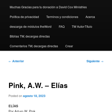
Muchas Gracias para tu donación a David Cox Ministries
Política de privacidad
Terminos y condiciones
Acerca
descarga de módulos theWord
FAQ
TW Autor-Título
Biblias TW, decargas directas
Comentarios TW, decargas directas
Crear
Navegación
←
Anterior
Siguiente
→
de
entradas
Pink, A.W. – Elías
Posted on
agosto 18, 2023
ELÍAS
Por Arturo W. Pink