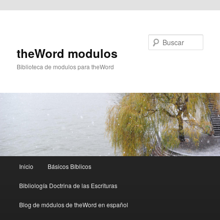
Ir al contenido principal
Buscar
theWord modulos
Biblioteca de modulos para theWord
Menú
Inicio
Básicos Bíblicos
principal
Bibliología Doctrina de las Escrituras
Blog de módulos de theWord en español