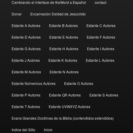
Cambiando el interface de theWord a Español
contact
Donar
Encarnación Deidad de Jesucristo
Estante A Autores
Estante B Autores
Estante C Autores
Estante D Autores
Estante E Autores
Estante F Autores
Estante G Autores
Estante H Autores
Estante I Autores
Estante J Autores
Estante K Autores
Estante L Autores
Estante M Autores
Estante N Autores
Estante Númericos Autores
Estante O Autores
Estante P Autores
Estante QR Autores
Estante S Autores
Estante T Autores
Estante UVWXYZ Autores
Evans Grandes Doctrinas de la Biblia (contendidos extendidos)
Indice del Sitio
Inicio