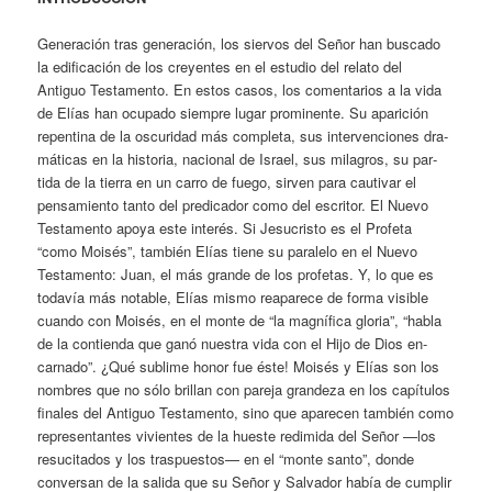
Generación tras generación, los siervos del Señor han bus­cado
la edificación de los creyentes en el estudio del relato del
Antiguo Testamento. En estos casos, los comentarios a la vida
de Elías han ocupado siempre lugar prominente. Su aparición
repentina de la oscuridad más completa, sus intervenciones dra­
máticas en la historia, nacional de Israel, sus milagros, su par­
tida de la tierra en un carro de fuego, sirven para cautivar el
pensamiento tanto del predicador como del escritor. El Nuevo
Testamento apoya este interés. Si Jesucristo es el Profeta
“como Moisés”, también Elías tiene su paralelo en el Nuevo
Testa­mento: Juan, el más grande de los profetas. Y, lo que es
toda­vía más notable, Elías mismo reaparece de forma visible
cuan­do con Moisés, en el monte de “la magnífica gloria”, “habla
de la contienda que ganó nuestra vida con el Hijo de Dios en­
carnado”. ¿Qué sublime honor fue éste! Moisés y Elías son los
nombres que no sólo brillan con pareja grandeza en los ca­pítulos
finales del Antiguo Testamento, sino que aparecen tam­bién como
representantes vivientes de la hueste redimida del Señor —los
resucitados y los traspuestos— en el “monte santo”, donde
conversan de la salida que su Señor y Salvador había de cumplir