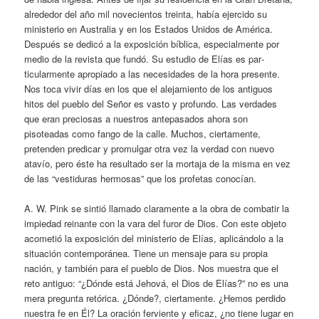
alrededor del año mil novecientos treinta, había ejer­cido su
ministerio en Australia y en los Estados Unidos de Amé­rica.
Después se dedicó a la exposición bíblica, especialmente por
medio de la revista que fundó. Su estudio de Elías es par­
ticularmente apropiado a las necesidades de la hora presente.
Nos toca vivir días en los que el alejamiento de los antiguos
hitos del pueblo del Señor es vasto y profundo. Las verdades
que eran preciosas a nuestros antepasados ahora son
pisoteadas como fango de la calle. Muchos, ciertamente,
pretenden predicar y promulgar otra vez la verdad con nuevo
atavío, pero éste ha resultado ser la mortaja de la misma en vez
de las “vestiduras hermosas” que los profetas conocían.
A. W. Pink se sintió llamado claramente a la obra de combatir la
impiedad reinante con la vara del furor de Dios. Con este objeto
acometió la exposición del ministerio de Elías, aplicán­dolo a la
situación contemporánea. Tiene un mensaje para su propia
nación, y también para el pueblo de Dios. Nos mues­tra que el
reto antiguo: “¿Dónde está Jehová, el Dios de Elías?” no es una
mera pregunta retórica. ¿Dónde?, ciertamente. ¿He­mos perdido
nuestra fe en Él? La oración ferviente y eficaz, ¿no tiene lugar en