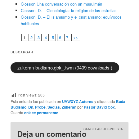
Closson Una conversación con un musulmán
Closson, D. – Cienciología: la religión de las estrellas
Closson, D. – El islamismo y el cristianismo: equívocos
habituales
1
2
3
4
5
6
7
>>
DESCARGAR
zukeran-budismo.gbk_.twm (9409 downloads )
Post Views:
205
Esta entrada fue publicada en
UVWXYZ-Autores
y etiquetada
Buda
,
Budismo
,
Dn
,
Probe
,
Sectas
,
Zukeran
por
Pastor David Cox
.
Guarda
enlace permanente
.
CANCELAR RESPUESTA
Deja un comentario