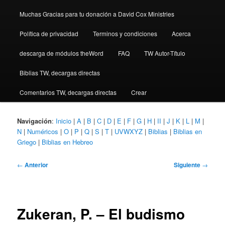
Muchas Gracias para tu donación a David Cox Ministries
Política de privacidad
Terminos y condiciones
Acerca
descarga de módulos theWord
FAQ
TW Autor-Título
Biblias TW, decargas directas
Comentarios TW, decargas directas
Crear
Navigación
:
Inicio
|
A
|
B
|
C
|
D
|
E
|
F
|
G
|
H
|
II
|
J
|
K
|
L
|
M
|
N
|
Numéricos
|
O
|
P
|
Q
|
S
|
T
|
UVWXYZ
|
Biblias
|
Biblias en
Griego
|
Biblias en Hebreo
Navegación
←
Anterior
Siguiente
→
de
entradas
Zukeran, P. – El budismo