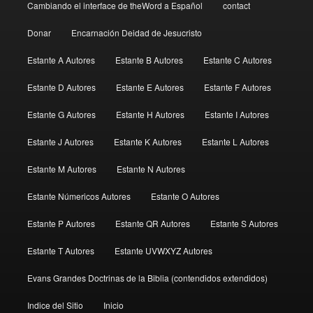
Cambiando el interface de theWord a Español
contact
Donar
Encarnación Deidad de Jesucristo
Estante A Autores
Estante B Autores
Estante C Autores
Estante D Autores
Estante E Autores
Estante F Autores
Estante G Autores
Estante H Autores
Estante I Autores
Estante J Autores
Estante K Autores
Estante L Autores
Estante M Autores
Estante N Autores
Estante Númericos Autores
Estante O Autores
Estante P Autores
Estante QR Autores
Estante S Autores
Estante T Autores
Estante UVWXYZ Autores
Evans Grandes Doctrinas de la Biblia (contendidos extendidos)
Indice del Sitio
Inicio