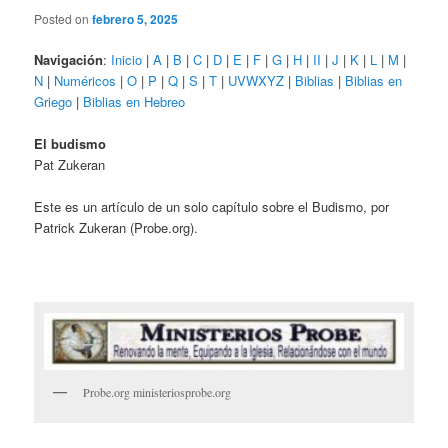
Posted on
febrero 5, 2025
Navigación
:
Inicio
|
A
|
B
|
C
|
D
|
E
|
F
|
G
|
H
|
II
|
J
|
K
|
L
|
M
|
N
|
Numéricos
|
O
|
P
|
Q
|
S
|
T
|
UVWXYZ
|
Biblias
|
Biblias en
Griego
|
Biblias en Hebreo
El budismo
Pat Zukeran
Este es un artículo de un solo capítulo sobre el Budismo, por
Patrick Zukeran (Probe.org).
Probe.org ministeriosprobe.org