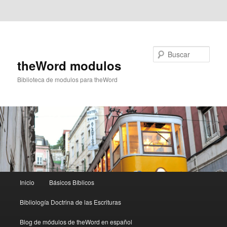
Ir al contenido principal
Ir al contenido secundario
Buscar
theWord modulos
Biblioteca de modulos para theWord
Menú
Inicio
Básicos Bíblicos
principal
Bibliología Doctrina de las Escrituras
Blog de módulos de theWord en español