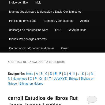
Indice del Sitio
Inicio
Muchas Gracias para tu donación a David Cox Ministries
Política de privacidad
Terminos y condiciones
Acerca
descarga de módulos theWord
FAQ
TW Autor-Título
Biblias TW, decargas directas
Comentarios TW, decargas directas
Crear
ARCHIVOS DE LA CATEGORÍA
05-HECHOS
Navigación
:
Inicio
|
A
|
B
|
C
|
D
|
E
|
F
|
G
|
H
|
II
|
J
|
K
|
L
|
M
|
N
|
Numéricos
|
O
|
P
|
Q
|
S
|
T
|
UVWXYZ
|
Biblias
|
Biblias en
Griego
|
Biblias en Hebreo
carroll Estudios de libros Rut