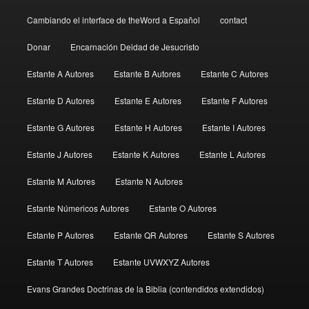
Cambiando el interface de theWord a Español
contact
Donar
Encarnación Deidad de Jesucristo
Estante A Autores
Estante B Autores
Estante C Autores
Estante D Autores
Estante E Autores
Estante F Autores
Estante G Autores
Estante H Autores
Estante I Autores
Estante J Autores
Estante K Autores
Estante L Autores
Estante M Autores
Estante N Autores
Estante Númericos Autores
Estante O Autores
Estante P Autores
Estante QR Autores
Estante S Autores
Estante T Autores
Estante UVWXYZ Autores
Evans Grandes Doctrinas de la Biblia (contendidos extendidos)