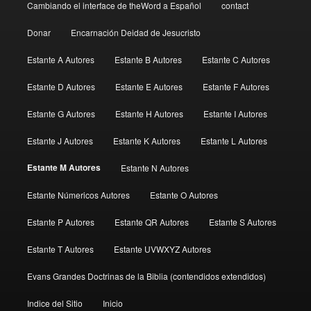
Cambiando el interface de theWord a Español
contact
Donar
Encarnación Deidad de Jesucristo
Estante A Autores
Estante B Autores
Estante C Autores
Estante D Autores
Estante E Autores
Estante F Autores
Estante G Autores
Estante H Autores
Estante I Autores
Estante J Autores
Estante K Autores
Estante L Autores
Estante M Autores
Estante N Autores
Estante Númericos Autores
Estante O Autores
Estante P Autores
Estante QR Autores
Estante S Autores
Estante T Autores
Estante UVWXYZ Autores
Evans Grandes Doctrinas de la Biblia (contendidos extendidos)
Indice del Sitio
Inicio