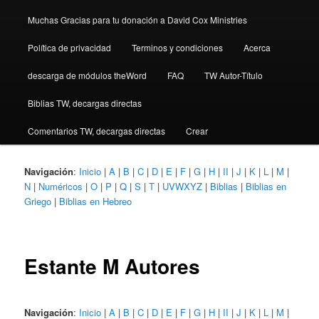
Muchas Gracias para tu donación a David Cox Ministries
Política de privacidad
Terminos y condiciones
Acerca
descarga de módulos theWord
FAQ
TW Autor-Título
Biblias TW, decargas directas
Comentarios TW, decargas directas
Crear
Navigación
:
Inicio
|
A
|
B
|
C
|
D
|
E
|
F
|
G
|
H
|
II
|
J
|
K
|
L
|
M
|
N
|
Numéricos
|
O
|
P
|
Q
|
S
|
T
|
UVWXYZ
|
Biblias
|
Biblias en
Griego
|
Biblias en Hebreo
Estante M Autores
Navigación
:
Inicio
|
A
|
B
|
C
|
D
|
E
|
F
|
G
|
H
|
II
|
J
|
K
|
L
|
M
|