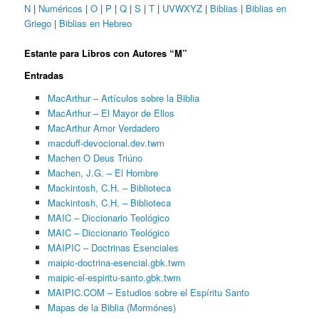
N
|
Numéricos
|
O
|
P
|
Q
|
S
|
T
|
UVWXYZ
|
Biblias
|
Biblias en
Griego
|
Biblias en Hebreo
Estante para Libros con Autores “M”
Entradas
MacArthur – Artículos sobre la Biblia
MacArthur – El Mayor de Ellos
MacArthur Amor Verdadero
macduff-devocional.dev.twm
Machen O Deus Triúno
Machen, J.G. – El Hombre
Mackintosh, C.H. – Biblioteca
Mackintosh, C.H. – Biblioteca
MAIC – Diccionario Teológico
MAIC – Diccionario Teológico
MAIPIC – Doctrinas Esenciales
maipic-doctrina-esencial.gbk.twm
maipic-el-espiritu-santo.gbk.twm
MAIPIC.COM – Estudios sobre el Espíritu Santo
Mapas de la Biblia (Mormónes)