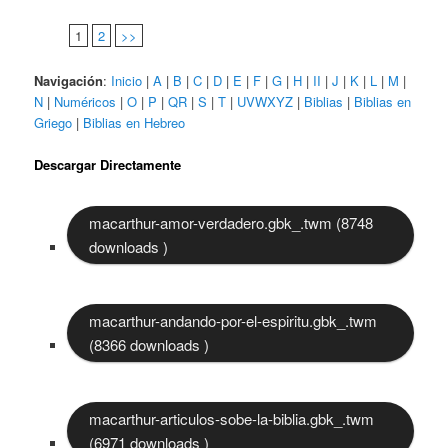
1
2
>>
Navigación
:
Inicio
|
A
|
B
|
C
|
D
|
E
|
F
|
G
|
H
|
II
|
J
|
K
|
L
|
M
|
N
|
Numéricos
|
O
|
P
|
QR
|
S
|
T
|
UVWXYZ
|
Biblias
|
Biblias en
Griego
|
Biblias en Hebreo
Descargar Directamente
macarthur-amor-verdadero.gbk_.twm (8748
downloads )
macarthur-andando-por-el-espiritu.gbk_.twm
(8366 downloads )
macarthur-articulos-sobe-la-biblia.gbk_.twm
(6971 downloads )