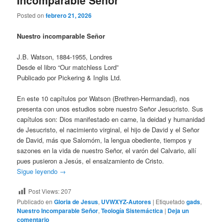
Incomparable Señor
Posted on
febrero 21, 2026
Nuestro incomparable Señor
J.B. Watson, 1884-1955, Londres
Desde el libro “Our matchless Lord”
Publicado por Pickering & Inglis Ltd.
En este 10 capítulos por Watson (Brethren-Hermandad), nos
presenta con unos estudios sobre nuestro Señor Jesucristo. Sus
capítulos son: Dios manifestado en carne, la deidad y humanidad
de Jesucristo, el nacimiento virginal, el hijo de David y el Señor
de David, más que Salomóm, la lengua obediente, tiempos y
sazones en la vida de nuestro Señor, el varón del Calvario, allí
pues pusieron a Jesús, el ensalzamiento de Cristo.
Sigue leyendo
→
Post Views:
207
Publicado en
Gloria de Jesus
,
UVWXYZ-Autores
|
Etiquetado
gads
,
Nuestro Incomparable Señor
,
Teología Sistemáctica
|
Deja un
comentario