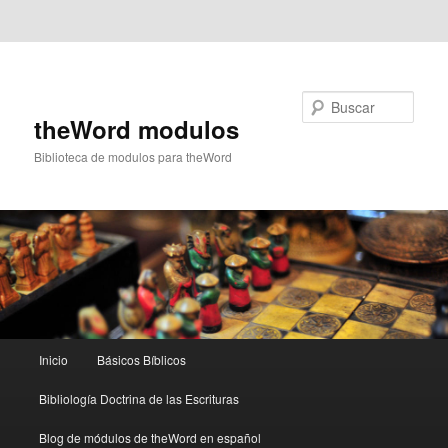
Ir al contenido principal
Ir al contenido secundario
Buscar
theWord modulos
Biblioteca de modulos para theWord
Menú
Inicio
Básicos Bíblicos
principal
Bibliología Doctrina de las Escrituras
Blog de módulos de theWord en español