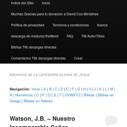
Indice del Sitio
Inicio
Muchas Gracias para tu donación a David Cox Ministries
Política de privacidad
Terminos y condiciones
Acerca
descarga de módulos theWord
FAQ
TW Autor-Título
Biblias TW, decargas directas
Comentarios TW, decargas directas
Crear
ARCHIVOS DE LA CATEGORÍA
GLORIA DE JESUS
Navigación
:
Inicio
|
A
|
B
|
C
|
D
|
E
|
F
|
G
|
H
|
II
|
J
|
K
|
L
|
M
|
N
|
Numéricos
|
O
|
P
|
Q
|
S
|
T
|
UVWXYZ
|
Biblias
|
Biblias en
Griego
|
Biblias en Hebreo
Watson, J.B. – Nuestro