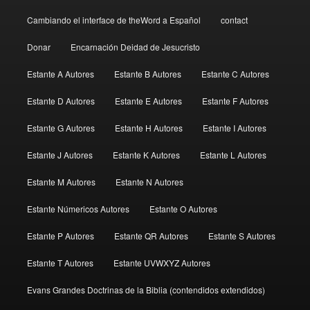
Cambiando el interface de theWord a Español
contact
Donar
Encarnación Deidad de Jesucristo
Estante A Autores
Estante B Autores
Estante C Autores
Estante D Autores
Estante E Autores
Estante F Autores
Estante G Autores
Estante H Autores
Estante I Autores
Estante J Autores
Estante K Autores
Estante L Autores
Estante M Autores
Estante N Autores
Estante Númericos Autores
Estante O Autores
Estante P Autores
Estante QR Autores
Estante S Autores
Estante T Autores
Estante UVWXYZ Autores
Evans Grandes Doctrinas de la Biblia (contendidos extendidos)