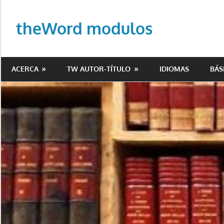
Saltar
al
theWord modulos
contenido
Biblioteca
de
ACERCA
TW AUTOR-TÍTULO
IDIOMAS
BÁS
modulos
para
theWord