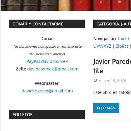
DONAR Y CONTACTARME
CATEGORÍA:
J-AU
Donar:
Navigación
:
Inicio
UVWXYZ
|
Biblias
Tus donaciones nos ayudan a mantener este
ministerio en el Internet.
Javier Pared
PayPal
davidcoxmex
Zelle
davidcoxmex@gmail.com
file
marzo 14, 2026
Webmaster:
davidcoxmex@gmail.com
Este libro es catól
LEER MÁS
FOLLETOS