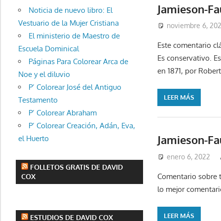
Jamieson-Fa
Noticia de nuevo libro: El
Vestuario de la Mujer Cristiana
noviembre 6, 20
El ministerio de Maestro de
Este comentario cl
Escuela Dominical
Es conservativo. Es
Páginas Para Colorear Arca de
en 1871, por Rober
Noe y el diluvio
P’ Colorear José del Antiguo
LEER MÁS
Testamento
P’ Colorear Abraham
P’ Colorear Creación, Adán, Eva,
Jamieson-Fa
el Huerto
enero 6, 2022
FOLLETOS GRATIS DE DAVID
Comentario sobre t
COX
lo mejor comentari
LEER MÁS
ESTUDIOS DE DAVID COX