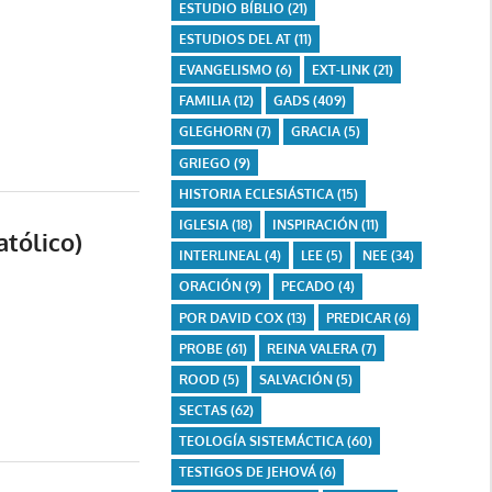
ESTUDIO BÍBLIO
(21)
ESTUDIOS DEL AT
(11)
EVANGELISMO
(6)
EXT-LINK
(21)
FAMILIA
(12)
GADS
(409)
GLEGHORN
(7)
GRACIA
(5)
GRIEGO
(9)
HISTORIA ECLESIÁSTICA
(15)
IGLESIA
(18)
INSPIRACIÓN
(11)
atólico)
INTERLINEAL
(4)
LEE
(5)
NEE
(34)
ORACIÓN
(9)
PECADO
(4)
POR DAVID COX
(13)
PREDICAR
(6)
PROBE
(61)
REINA VALERA
(7)
ROOD
(5)
SALVACIÓN
(5)
SECTAS
(62)
TEOLOGÍA SISTEMÁCTICA
(60)
TESTIGOS DE JEHOVÁ
(6)