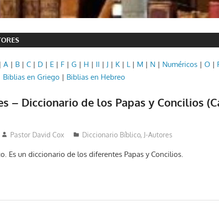
TORES
|
A
|
B
|
C
|
D
|
E
|
F
|
G
|
H
|
II
|
J
|
K
|
L
|
M
|
N
|
Numéricos
|
O
|
|
Biblias en Griego
|
Biblias en Hebreo
es – Diccionario de los Papas y Concilios (C
Pastor David Cox
Diccionario Bíblico
,
J-Autores
ico. Es un diccionario de los diferentes Papas y Concilios.