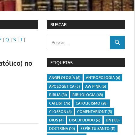
BUSCAR
Buscar:
P
|
Q
|
S
|
T
|
BUSCAR
atólico) no
ETIQUETAS
ANGELOLOGÍA
(6)
ANTROPOLOGIA
(6)
APOLOGETICA
(5)
AW PINK
(6)
BIBLIA
(31)
BIBLIOLOGIA
(48)
CATLIST
(76)
CATOLICISMO
(28)
CLOSSON
(6)
COMENTARIONT
(5)
DIOS
(4)
DISCUPULADO
(6)
DN
(183)
DOCTRINA
(10)
ESPÍRITU SANTO
(11)