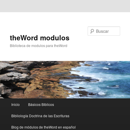
Ir al contenido principal
Ir al contenido secundario
Buscar
theWord modulos
Biblioteca de modulos para theWord
Menú
Inicio
Básicos Bíblicos
principal
Bibliología Doctrina de las Escrituras
Blog de módulos de theWord en español