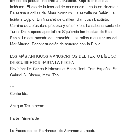
rey de los persas. Retorno a Jerusalén. Bajo la influencia
helénica. El oro de la libertad de conciencia. Jesús de Nazaret:
Palestina a orillas del Mare Nostrum. La estrella de Belén. La
huida a Egipto. En Nazaret de Galilea. San Juan Bautista.
Camino de Jerusalén, proceso y crucifixión. La sábana santa de
Turín. De la época apostólica: Siguiendo las huellas de San
Pablo. La destrucción de Jerusalén. Los rollos manuscritos del
Mar Muerto. Reconstrucción de acuerdo con la Biblia.
LOS MÁS ANTIGUOS MANUSCRITOS DEL TEXTO BÍBLICO
DESCUBIERTOS HASTA LA FECHA
Revisión: Dr. Carlos Etchevarne, Bach. Teol. Corr. Español: Sr.
Gabriel A. Blanco, Mtro. Teol.
***
Contenido:
Antiguo Testamento.
Parte Primera del
La Época de los Patriarcas: de Abraham a Jacob.