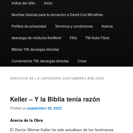
Indice del Sitio
Inicio
Muchas Gracias para tu donación a David Cox Ministries
Política de privacidad
Terminos y condiciones
Acerca
descarga de módulos theWord
FAQ
TW Autor-Título
Biblias TW, decargas directas
Comentarios TW, decargas directas
Crear
ARCHIVOS DE LA CATEGORÍA
COSTUMBRES BÍBLICOS
Keller – Y la Biblia tenía razón
Posted on
septiembre 28, 2022
Acerca de la Obra
El Doctor Werner Keller ha sido estudioso de los fenómenos