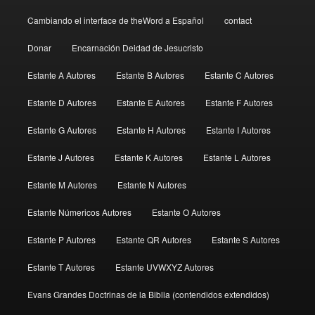
Cambiando el interface de theWord a Español
contact
Donar
Encarnación Deidad de Jesucristo
Estante A Autores
Estante B Autores
Estante C Autores
Estante D Autores
Estante E Autores
Estante F Autores
Estante G Autores
Estante H Autores
Estante I Autores
Estante J Autores
Estante K Autores
Estante L Autores
Estante M Autores
Estante N Autores
Estante Númericos Autores
Estante O Autores
Estante P Autores
Estante QR Autores
Estante S Autores
Estante T Autores
Estante UVWXYZ Autores
Evans Grandes Doctrinas de la Biblia (contendidos extendidos)