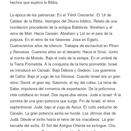
hechos que explica la Biblia.
La época de los patriarcas: En el ‘Fértil Creciente’. El ‘Ur de
Caldea’ de la Biblia. Vestigios del Diluvio bíblico. Relato de una
inundación procedente de la antigua Babilonia. Abraham y el
reino de Mari. Hacia Canaán. Abraham y Lot en el país de la
púrpura. En el reino de los faraones: José en Egipto.
Cuatrocientos años de silencio. Trabajos de esclavitud en Pitom
y Rameses. Cuarenta años en el desierto: Hacia el Sinaí. Junto
al monte de Moisés. Bajo el cielo de la estepa. En el umbral de
la Tierra Prometida. A la conquista de la tierra prometida: Israel
se introduce en Canaán. Bajo Débora y Gedeón. Los guerreros
de Caftor. Bajo el yugo de los filisteos. Cuando Israel era un gran
reino: David, el gran rey. Salomón, el rey del cobre. La reina de
Saba, impulsora del comercio de exportación. De la policroma
vida cotidiana en Israel. Dos reyes-dos reinos: Judá e Israel: A la
sombra de una gran potencia que surge. Fin de Israel, el reino
septentrional. Judá, bajo el yugo de Assur. El culto seductor de
Canaán. La gran potencia asiria se hunde. Los últimos días de
Judá. Desde el exilio hasta el reino de los macabeos: La gran
escuela del exilio. El Sol del Antiguo Oriente se extingue. Ciro,