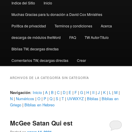
Indice del Sitio
Inicio
Muchas Gracias para tu donación a David Cox Ministries
Política de privacidad
Terminos y condiciones
Acerca
descarga de módulos theWord
FAQ
TW Autor-Título
Biblias TW, decargas directas
Comentarios TW, decargas directas
Crear
ARCHIVOS DE LA CATEGORÍA
SIN CATEGORÍA
Navigación
:
Inicio
|
A
|
B
|
C
|
D
|
E
|
F
|
G
|
H
|
II
|
J
|
K
|
L
|
M
|
N
|
Numéricos
|
O
|
P
|
Q
|
S
|
T
|
UVWXYZ
|
Biblias
|
Biblias en
Griego
|
Biblias en Hebreo
McGee Satan Qui est
Posted on