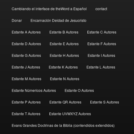
Cambiando el interface de theWord a Español
contact
Donar
Encarnación Deidad de Jesucristo
Estante A Autores
Estante B Autores
Estante C Autores
Estante D Autores
Estante E Autores
Estante F Autores
Estante G Autores
Estante H Autores
Estante I Autores
Estante J Autores
Estante K Autores
Estante L Autores
Estante M Autores
Estante N Autores
Estante Númericos Autores
Estante O Autores
Estante P Autores
Estante QR Autores
Estante S Autores
Estante T Autores
Estante UVWXYZ Autores
Evans Grandes Doctrinas de la Biblia (contendidos extendidos)