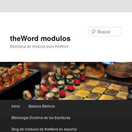
Ir al contenido principal
Ir al contenido secundario
Buscar
theWord modulos
Biblioteca de modulos para theWord
Menú
Inicio
Básicos Bíblicos
principal
Bibliología Doctrina de las Escrituras
Blog de módulos de theWord en español