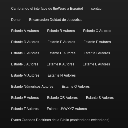
Cambiando el interface de theWord a Español
contact
Donar
Encarnación Deidad de Jesucristo
Estante A Autores
Estante B Autores
Estante C Autores
Estante D Autores
Estante E Autores
Estante F Autores
Estante G Autores
Estante H Autores
Estante I Autores
Estante J Autores
Estante K Autores
Estante L Autores
Estante M Autores
Estante N Autores
Estante Númericos Autores
Estante O Autores
Estante P Autores
Estante QR Autores
Estante S Autores
Estante T Autores
Estante UVWXYZ Autores
Evans Grandes Doctrinas de la Biblia (contendidos extendidos)