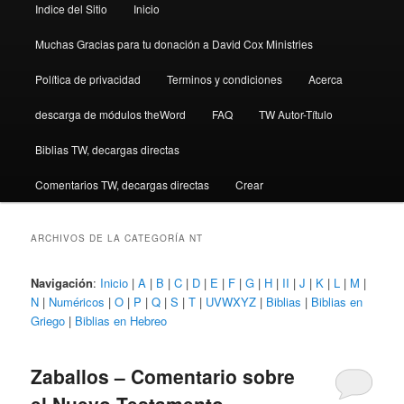
Indice del Sitio
Inicio
Muchas Gracias para tu donación a David Cox Ministries
Política de privacidad
Terminos y condiciones
Acerca
descarga de módulos theWord
FAQ
TW Autor-Título
Biblias TW, decargas directas
Comentarios TW, decargas directas
Crear
ARCHIVOS DE LA CATEGORÍA
NT
Navigación
:
Inicio
|
A
|
B
|
C
|
D
|
E
|
F
|
G
|
H
|
II
|
J
|
K
|
L
|
M
|
N
|
Numéricos
|
O
|
P
|
Q
|
S
|
T
|
UVWXYZ
|
Biblias
|
Biblias en
Griego
|
Biblias en Hebreo
Zaballos – Comentario sobre