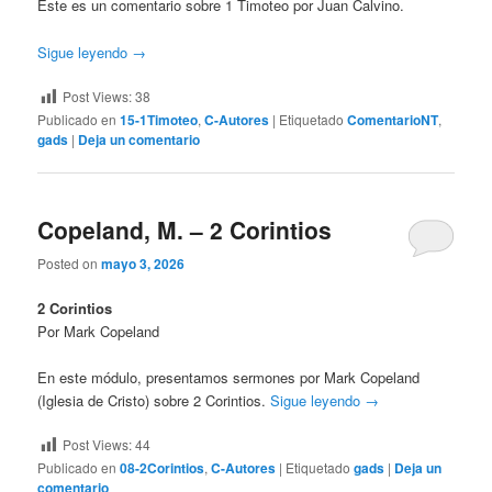
Este es un comentario sobre 1 Timoteo por Juan Calvino.
Sigue leyendo
→
Post Views:
38
Publicado en
15-1Timoteo
,
C-Autores
|
Etiquetado
ComentarioNT
,
gads
|
Deja un comentario
Copeland, M. – 2 Corintios
Posted on
mayo 3, 2026
2 Corintios
Por Mark Copeland
En este módulo, presentamos sermones por Mark Copeland
(Iglesia de Cristo) sobre 2 Corintios.
Sigue leyendo
→
Post Views:
44
Publicado en
08-2Corintios
,
C-Autores
|
Etiquetado
gads
|
Deja un
comentario