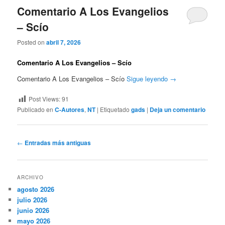
Comentario A Los Evangelios
– Scío
Posted on
abril 7, 2026
Comentario A Los Evangelios – Scío
Comentario A Los Evangelios – Scío
Sigue leyendo
→
Post Views:
91
Publicado en
C-Autores
,
NT
|
Etiquetado
gads
|
Deja un comentario
Navegación
←
Entradas más antiguas
de
entradas
ARCHIVO
agosto 2026
julio 2026
junio 2026
mayo 2026