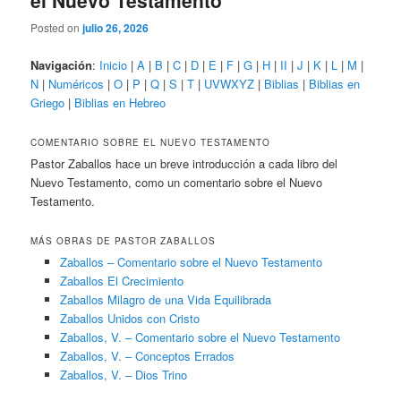
el Nuevo Testamento
Posted on
julio 26, 2026
Navigación
:
Inicio
|
A
|
B
|
C
|
D
|
E
|
F
|
G
|
H
|
II
|
J
|
K
|
L
|
M
|
N
|
Numéricos
|
O
|
P
|
Q
|
S
|
T
|
UVWXYZ
|
Biblias
|
Biblias en
Griego
|
Biblias en Hebreo
COMENTARIO SOBRE EL NUEVO TESTAMENTO
Pastor Zaballos hace un breve introducción a cada libro del
Nuevo Testamento, como un comentario sobre el Nuevo
Testamento.
MÁS OBRAS DE PASTOR ZABALLOS
Zaballos – Comentario sobre el Nuevo Testamento
Zaballos El Crecimiento
Zaballos Milagro de una Vida Equilibrada
Zaballos Unidos con Cristo
Zaballos, V. – Comentario sobre el Nuevo Testamento
Zaballos, V. – Conceptos Errados
Zaballos, V. – Dios Trino