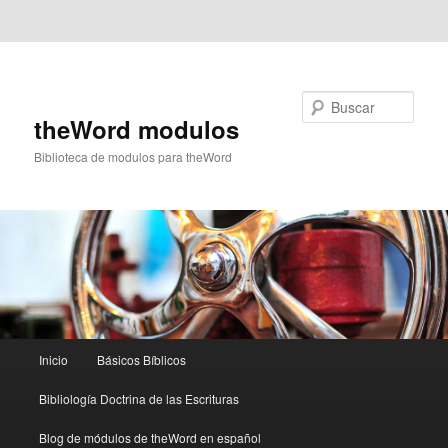
Ir al contenido principal
Ir al contenido secundario
Buscar
theWord modulos
Biblioteca de modulos para theWord
Menú
Inicio
Básicos Bíblicos
principal
Bibliología Doctrina de las Escrituras
Blog de módulos de theWord en español