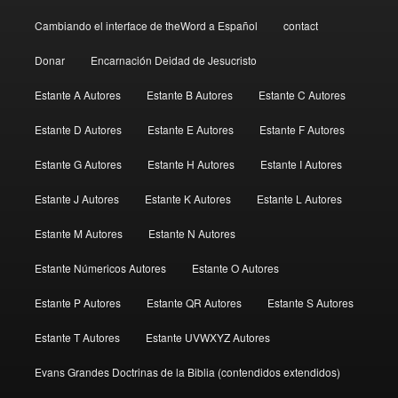
Cambiando el interface de theWord a Español
contact
Donar
Encarnación Deidad de Jesucristo
Estante A Autores
Estante B Autores
Estante C Autores
Estante D Autores
Estante E Autores
Estante F Autores
Estante G Autores
Estante H Autores
Estante I Autores
Estante J Autores
Estante K Autores
Estante L Autores
Estante M Autores
Estante N Autores
Estante Númericos Autores
Estante O Autores
Estante P Autores
Estante QR Autores
Estante S Autores
Estante T Autores
Estante UVWXYZ Autores
Evans Grandes Doctrinas de la Biblia (contendidos extendidos)