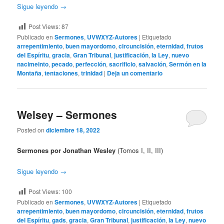
Sigue leyendo
→
Post Views:
87
Publicado en
Sermones
,
UVWXYZ-Autores
|
Etiquetado
arrepentimiento
,
buen mayordomo
,
circuncisión
,
eternidad
,
frutos
del Espíritu
,
gracia
,
Gran Tribunal
,
justificación
,
la Ley
,
nuevo
nacimeinto
,
pecado
,
perfección
,
sacrificio
,
salvación
,
Sermón en la
Montaña
,
tentaciones
,
trinidad
|
Deja un comentario
Welsey – Sermones
Posted on
diciembre 18, 2022
Sermones por Jonathan Wesley
(Tomos I, II, III)
Sigue leyendo
→
Post Views:
100
Publicado en
Sermones
,
UVWXYZ-Autores
|
Etiquetado
arrepentimiento
,
buen mayordomo
,
circuncisión
,
eternidad
,
frutos
del Espíritu
,
gads
,
gracia
,
Gran Tribunal
,
justificación
,
la Ley
,
nuevo