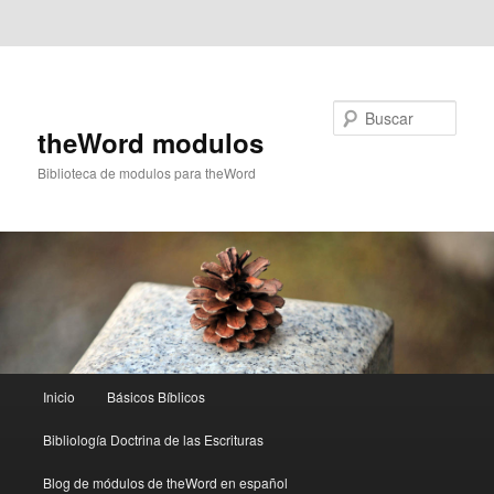
Ir al contenido principal
Ir al contenido secundario
Buscar
theWord modulos
Biblioteca de modulos para theWord
Menú
Inicio
Básicos Bíblicos
principal
Bibliología Doctrina de las Escrituras
Blog de módulos de theWord en español