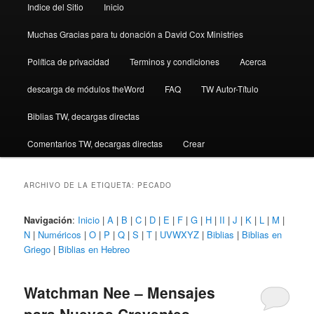
Indice del Sitio
Inicio
Muchas Gracias para tu donación a David Cox Ministries
Política de privacidad
Terminos y condiciones
Acerca
descarga de módulos theWord
FAQ
TW Autor-Título
Biblias TW, decargas directas
Comentarios TW, decargas directas
Crear
ARCHIVO DE LA ETIQUETA:
PECADO
Navigación
:
Inicio
|
A
|
B
|
C
|
D
|
E
|
F
|
G
|
H
|
II
|
J
|
K
|
L
|
M
|
N
|
Numéricos
|
O
|
P
|
Q
|
S
|
T
|
UVWXYZ
|
Biblias
|
Biblias en
Griego
|
Biblias en Hebreo
Watchman Nee – Mensajes