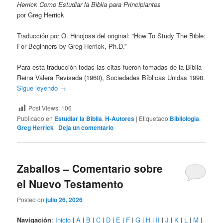
Herrick Como Estudiar la Biblia para Principiantes
por Greg Herrick
Traducción por O. Hinojosa del original: “How To Study The Bible:
For Beginners by Greg Herrick, Ph.D.”
Para esta traducción todas las citas fueron tomadas de la Biblia
Reina Valera Revisada (1960), Sociedades Bíblicas Unidas 1998.
Sigue leyendo
→
Post Views:
106
Publicado en
Estudiar la Biblia
,
H-Autores
|
Etiquetado
Bibliologia
,
Greg Herrick
|
Deja un comentario
Zaballos – Comentario sobre
el Nuevo Testamento
Posted on
julio 26, 2026
Navigación
:
Inicio
|
A
|
B
|
C
|
D
|
E
|
F
|
G
|
H
|
II
|
J
|
K
|
L
|
M
|