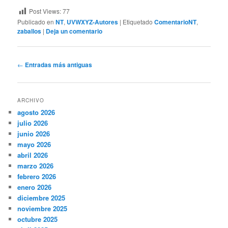
Post Views:
77
Publicado en
NT
,
UVWXYZ-Autores
|
Etiquetado
ComentarioNT
,
zaballos
|
Deja un comentario
Navegación
←
Entradas más antiguas
de
entradas
ARCHIVO
agosto 2026
julio 2026
junio 2026
mayo 2026
abril 2026
marzo 2026
febrero 2026
enero 2026
diciembre 2025
noviembre 2025
octubre 2025