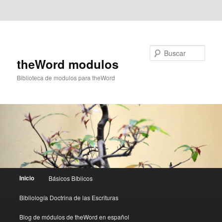
Ir al contenido principal
Ir al contenido secundario
Buscar
theWord modulos
Biblioteca de modulos para theWord
Menú
Inicio
Básicos Bíblicos
principal
Bibliología Doctrina de las Escrituras
Blog de módulos de theWord en español