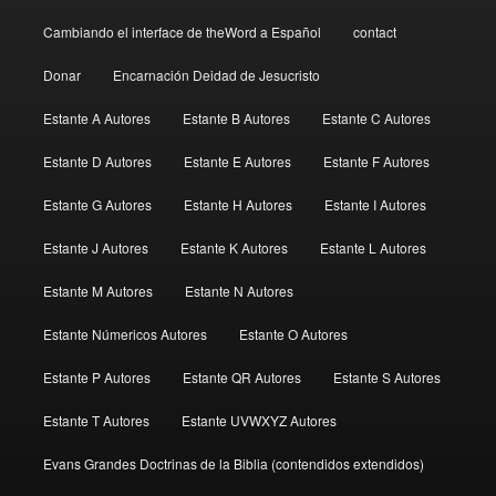
Cambiando el interface de theWord a Español
contact
Donar
Encarnación Deidad de Jesucristo
Estante A Autores
Estante B Autores
Estante C Autores
Estante D Autores
Estante E Autores
Estante F Autores
Estante G Autores
Estante H Autores
Estante I Autores
Estante J Autores
Estante K Autores
Estante L Autores
Estante M Autores
Estante N Autores
Estante Númericos Autores
Estante O Autores
Estante P Autores
Estante QR Autores
Estante S Autores
Estante T Autores
Estante UVWXYZ Autores
Evans Grandes Doctrinas de la Biblia (contendidos extendidos)