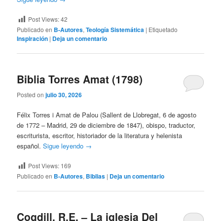
Post Views:
42
Publicado en
B-Autores
,
Teología Sistemática
|
Etiquetado
Inspiración
|
Deja un comentario
Biblia Torres Amat (1798)
Posted on
julio 30, 2026
Félix Torres i Amat de Palou (Sallent de Llobregat, 6 de agosto
de 1772 – Madrid, 29 de diciembre de 1847), obispo, traductor,
escriturista, escritor, historiador de la literatura y helenista
español.
Sigue leyendo
→
Post Views:
169
Publicado en
B-Autores
,
Biblias
|
Deja un comentario
Cogdill, R.E. – La iglesia Del