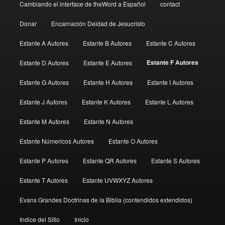
Cambiando el interface de theWord a Español
contact
Donar
Encarnación Deidad de Jesucristo
Estante A Autores
Estante B Autores
Estante C Autores
Estante F Autores
Estante D Autores
Estante E Autores
Estante G Autores
Estante H Autores
Estante I Autores
Estante J Autores
Estante K Autores
Estante L Autores
Estante M Autores
Estante N Autores
Estante Númericos Autores
Estante O Autores
Estante P Autores
Estante QR Autores
Estante S Autores
Estante T Autores
Estante UVWXYZ Autores
Evans Grandes Doctrinas de la Biblia (contendidos extendidos)
Indice del Sitio
Inicio