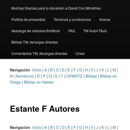
Muchas Gracias para tu donación a David Cox Ministries
Política de privacidad
Terminos y condiciones
Acerca
descarga de módulos theWord
FAQ
TW Autor-Título
Biblias TW, decargas directas
Comentarios TW, decargas directas
Crear
Navigación
:
Inicio
|
A
|
B
|
C
|
D
|
E
|
F
|
G
|
H
|
II
|
J
|
K
|
L
|
M
|
N
|
Numéricos
|
O
|
P
|
Q
|
S
|
T
|
UVWXYZ
|
Biblias
|
Biblias en
Griego
|
Biblias en Hebreo
Estante F Autores
Navigación
:
Inicio
|
A
|
B
|
C
|
D
|
E
|
F
|
G
|
H
|
II
|
J
|
K
|
L
|
M
|