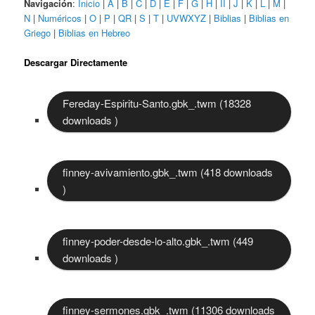
Navigación
:
Inicio
|
A
|
B
|
C
|
D
|
E
|
F
|
G
|
H
|
II
|
J
|
K
|
L
|
M
|
N
|
Numéricos
|
O
|
P
|
QR
|
S
|
T
|
UVWXYZ
|
Biblias
|
Biblias en
Griego
|
Biblias en Hebreo
Descargar Directamente
Fereday-Espiritu-Santo.gbk_.twm (18328
downloads )
finney-avivamiento.gbk_.twm (418 downloads
)
finney-poder-desde-lo-alto.gbk_.twm (449
downloads )
finney-sermones.gbk_.twm (11306 downloads