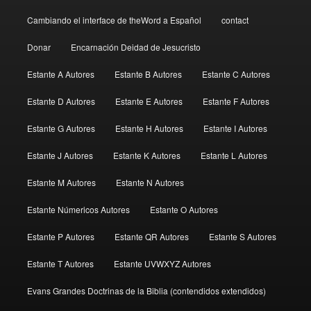
Cambiando el interface de theWord a Español
contact
Donar
Encarnación Deidad de Jesucristo
Estante A Autores
Estante B Autores
Estante C Autores
Estante D Autores
Estante E Autores
Estante F Autores
Estante G Autores
Estante H Autores
Estante I Autores
Estante J Autores
Estante K Autores
Estante L Autores
Estante M Autores
Estante N Autores
Estante Númericos Autores
Estante O Autores
Estante P Autores
Estante QR Autores
Estante S Autores
Estante T Autores
Estante UVWXYZ Autores
Evans Grandes Doctrinas de la Biblia (contendidos extendidos)