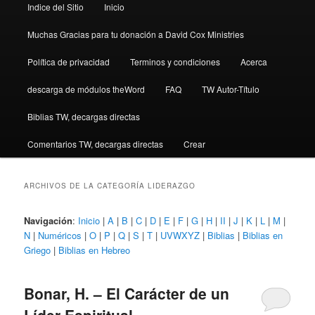
Indice del Sitio
Inicio
Muchas Gracias para tu donación a David Cox Ministries
Política de privacidad
Terminos y condiciones
Acerca
descarga de módulos theWord
FAQ
TW Autor-Título
Biblias TW, decargas directas
Comentarios TW, decargas directas
Crear
ARCHIVOS DE LA CATEGORÍA
LIDERAZGO
Navigación
:
Inicio
|
A
|
B
|
C
|
D
|
E
|
F
|
G
|
H
|
II
|
J
|
K
|
L
|
M
|
N
|
Numéricos
|
O
|
P
|
Q
|
S
|
T
|
UVWXYZ
|
Biblias
|
Biblias en
Griego
|
Biblias en Hebreo
Bonar, H. – El Carácter de un