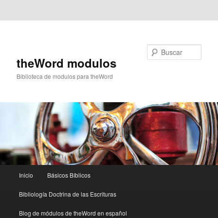
Ir al contenido principal
Ir al contenido secundario
Buscar
theWord modulos
Biblioteca de modulos para theWord
Menú
Inicio
Básicos Bíblicos
principal
Bibliología Doctrina de las Escrituras
Blog de módulos de theWord en español