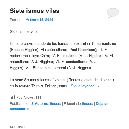
Siete ismos viles
Posted on
febrero 15, 2026
Siete ismos viles
En este breve tratado de los ismos, se examina El humanismo
(Eugene Higgins); El nacionalismo (Paul Robertson); III. El
hedonismo (Lloyd Cain); IV. El plualismo (A. J. Higgins); V. El
naturalismo (A J. Higgins); VI. El conductismo (A. J.
Higgins); VII. El relativismo moral (A. J. Higgins).
La serie So many kinds of voices (“Tantas clases de idiomas”)
en la revista Truth & Tidings, 2001 *
Sigue leyendo
→
Post Views:
111
Publicado en
S-Autores
,
Sectas
|
Etiquetado
Sectas
|
Deja un
comentario
ARCHIVO