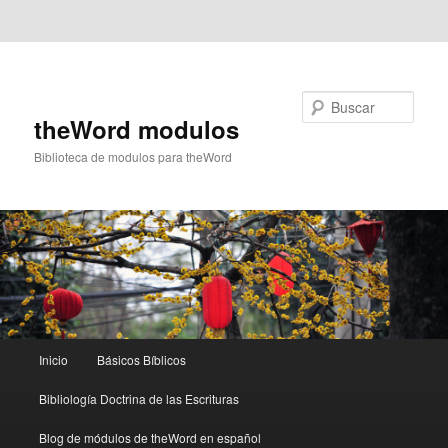
Ir al contenido principal
Ir al contenido secundario
Buscar
theWord modulos
Biblioteca de modulos para theWord
Menú
Inicio
Básicos Bíblicos
principal
Bibliología Doctrina de las Escrituras
Blog de módulos de theWord en español