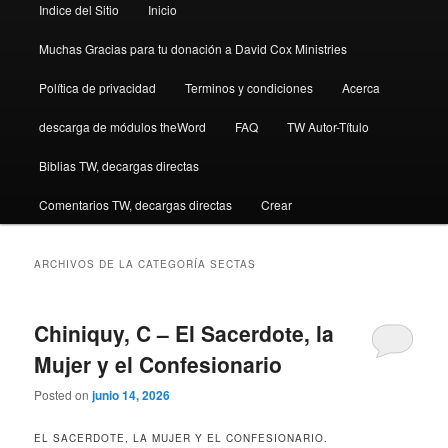
Indice del Sitio
Inicio
Muchas Gracias para tu donación a David Cox Ministries
Política de privacidad
Terminos y condiciones
Acerca
descarga de módulos theWord
FAQ
TW Autor-Título
Biblias TW, decargas directas
Comentarios TW, decargas directas
Crear
ARCHIVOS DE LA CATEGORÍA
SECTAS
Chiniquy, C – El Sacerdote, la
Mujer y el Confesionario
Posted on
junio 14, 2026
EL SACERDOTE, LA MUJER Y EL CONFESIONARIO.