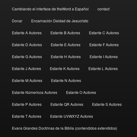
Cambiando el interface de theWord a Español
contact
Donar
Encarnación Deidad de Jesucristo
Estante A Autores
Estante B Autores
Estante C Autores
Estante D Autores
Estante E Autores
Estante F Autores
Estante G Autores
Estante H Autores
Estante I Autores
Estante J Autores
Estante K Autores
Estante L Autores
Estante M Autores
Estante N Autores
Estante Númericos Autores
Estante O Autores
Estante P Autores
Estante QR Autores
Estante S Autores
Estante T Autores
Estante UVWXYZ Autores
Evans Grandes Doctrinas de la Biblia (contendidos extendidos)