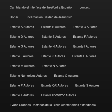
Cambiando el interface de theWord a Español
contact
Donar
Encarnación Deidad de Jesucristo
Estante A Autores
Estante B Autores
Estante C Autores
Estante D Autores
Estante E Autores
Estante F Autores
Estante G Autores
Estante H Autores
Estante I Autores
Estante J Autores
Estante K Autores
Estante L Autores
Estante M Autores
Estante N Autores
Estante Númericos Autores
Estante O Autores
Estante P Autores
Estante QR Autores
Estante S Autores
Estante T Autores
Estante UVWXYZ Autores
Evans Grandes Doctrinas de la Biblia (contendidos extendidos)