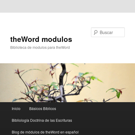
Ir al contenido principal
Ir al contenido secundario
Buscar
theWord modulos
Biblioteca de modulos para theWord
Menú
Inicio
Básicos Bíblicos
principal
Bibliología Doctrina de las Escrituras
Blog de módulos de theWord en español