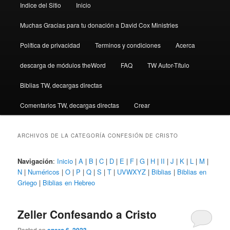
Indice del Sitio
Inicio
Muchas Gracias para tu donación a David Cox Ministries
Política de privacidad
Terminos y condiciones
Acerca
descarga de módulos theWord
FAQ
TW Autor-Título
Biblias TW, decargas directas
Comentarios TW, decargas directas
Crear
ARCHIVOS DE LA CATEGORÍA
CONFESIÓN DE CRISTO
Navigación
:
Inicio
|
A
|
B
|
C
|
D
|
E
|
F
|
G
|
H
|
II
|
J
|
K
|
L
|
M
|
N
|
Numéricos
|
O
|
P
|
Q
|
S
|
T
|
UVWXYZ
|
Biblias
|
Biblias en
Griego
|
Biblias en Hebreo
Zeller Confesando a Cristo
Posted on