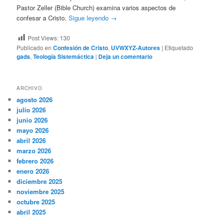
Pastor Zeller (Bible Church) examina varios aspectos de
confesar a Cristo.
Sigue leyendo
→
Post Views:
130
Publicado en
Confesión de Cristo
,
UVWXYZ-Autores
|
Etiquetado
gads
,
Teología Sistemáctica
|
Deja un comentario
ARCHIVO
agosto 2026
julio 2026
junio 2026
mayo 2026
abril 2026
marzo 2026
febrero 2026
enero 2026
diciembre 2025
noviembre 2025
octubre 2025
abril 2025