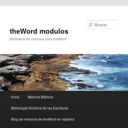
Ir al contenido principal
Buscar
theWord modulos
Biblioteca de modulos para theWord
Menú
Inicio
Básicos Bíblicos
principal
Bibliología Doctrina de las Escrituras
Blog de módulos de theWord en español