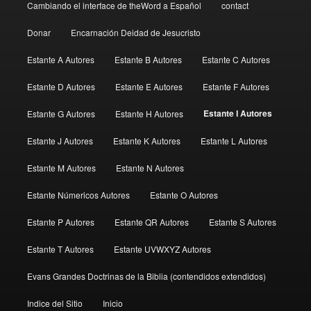
Cambiando el interface de theWord a Español
contact
Donar
Encarnación Deidad de Jesucristo
Estante A Autores
Estante B Autores
Estante C Autores
Estante D Autores
Estante E Autores
Estante F Autores
Estante I Autores
Estante G Autores
Estante H Autores
Estante J Autores
Estante K Autores
Estante L Autores
Estante M Autores
Estante N Autores
Estante Númericos Autores
Estante O Autores
Estante P Autores
Estante QR Autores
Estante S Autores
Estante T Autores
Estante UVWXYZ Autores
Evans Grandes Doctrinas de la Biblia (contendidos extendidos)
Indice del Sitio
Inicio