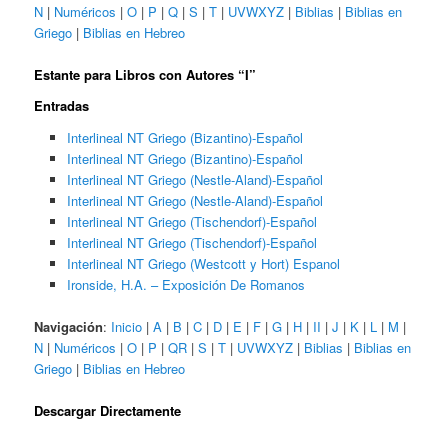
N
|
Numéricos
|
O
|
P
|
Q
|
S
|
T
|
UVWXYZ
|
Biblias
|
Biblias en
Griego
|
Biblias en Hebreo
Estante para Libros con Autores “I”
Entradas
Interlineal NT Griego (Bizantino)-Español
Interlineal NT Griego (Bizantino)-Español
Interlineal NT Griego (Nestle-Aland)-Español
Interlineal NT Griego (Nestle-Aland)-Español
Interlineal NT Griego (Tischendorf)-Español
Interlineal NT Griego (Tischendorf)-Español
Interlineal NT Griego (Westcott y Hort) Espanol
Ironside, H.A. – Exposición De Romanos
Navigación
:
Inicio
|
A
|
B
|
C
|
D
|
E
|
F
|
G
|
H
|
II
|
J
|
K
|
L
|
M
|
N
|
Numéricos
|
O
|
P
|
QR
|
S
|
T
|
UVWXYZ
|
Biblias
|
Biblias en
Griego
|
Biblias en Hebreo
Descargar Directamente