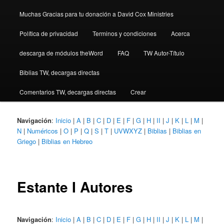
Muchas Gracias para tu donación a David Cox Ministries
Política de privacidad
Terminos y condiciones
Acerca
descarga de módulos theWord
FAQ
TW Autor-Título
Biblias TW, decargas directas
Comentarios TW, decargas directas
Crear
Navigación
:
Inicio
|
A
|
B
|
C
|
D
|
E
|
F
|
G
|
H
|
II
|
J
|
K
|
L
|
M
|
N
|
Numéricos
|
O
|
P
|
Q
|
S
|
T
|
UVWXYZ
|
Biblias
|
Biblias en
Griego
|
Biblias en Hebreo
Estante I Autores
Navigación
:
Inicio
|
A
|
B
|
C
|
D
|
E
|
F
|
G
|
H
|
II
|
J
|
K
|
L
|
M
|