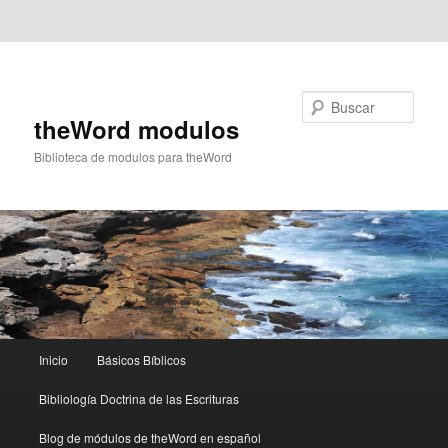
Ir al contenido principal
Ir al contenido secundario
Buscar
theWord modulos
Biblioteca de modulos para theWord
Menú
Inicio
Básicos Bíblicos
principal
Bibliología Doctrina de las Escrituras
Blog de módulos de theWord en español