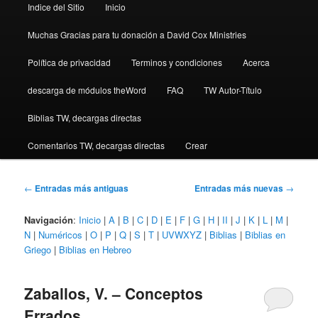
Indice del Sitio
Inicio
Muchas Gracias para tu donación a David Cox Ministries
Política de privacidad
Terminos y condiciones
Acerca
descarga de módulos theWord
FAQ
TW Autor-Título
Biblias TW, decargas directas
Comentarios TW, decargas directas
Crear
Navegación
←
Entradas más antiguas
Entradas más nuevas
→
de
entradas
Navigación
:
Inicio
|
A
|
B
|
C
|
D
|
E
|
F
|
G
|
H
|
II
|
J
|
K
|
L
|
M
|
N
|
Numéricos
|
O
|
P
|
Q
|
S
|
T
|
UVWXYZ
|
Biblias
|
Biblias en
Griego
|
Biblias en Hebreo
Zaballos, V. – Conceptos
Errados