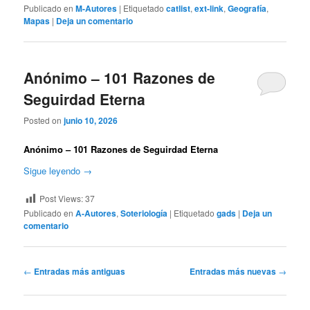
Publicado en
M-Autores
|
Etiquetado
catlist
,
ext-link
,
Geografía
,
Mapas
|
Deja un comentario
Anónimo – 101 Razones de
Seguirdad Eterna
Posted on
junio 10, 2026
Anónimo – 101 Razones de Seguirdad Eterna
Sigue leyendo
→
Post Views:
37
Publicado en
A-Autores
,
Soteriología
|
Etiquetado
gads
|
Deja un
comentario
Navegación
←
Entradas más antiguas
Entradas más nuevas
→
de
entradas