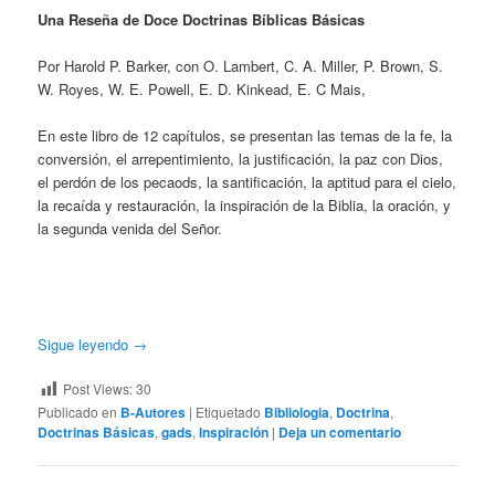
Una Reseña de Doce Doctrinas Bíblicas Básicas
Por Harold P. Barker, con O. Lambert, C. A. Miller, P. Brown, S.
W. Royes, W. E. Powell, E. D. Kinkead, E. C Mais,
En este libro de 12 capítulos, se presentan las temas de la fe, la
conversión, el arrepentimiento, la justificación, la paz con Dios,
el perdón de los pecaods, la santificación, la aptitud para el cielo,
la recaída y restauración, la inspiración de la Biblia, la oración, y
la segunda venida del Señor.
Sigue leyendo
→
Post Views:
30
Publicado en
B-Autores
|
Etiquetado
Bibliologia
,
Doctrina
,
Doctrinas Básicas
,
gads
,
Inspiración
|
Deja un comentario