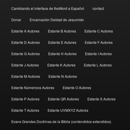
Cambiando el interface de theWord a Español
contact
Donar
Encarnación Deidad de Jesucristo
Estante A Autores
Estante B Autores
Estante C Autores
Estante D Autores
Estante E Autores
Estante F Autores
Estante G Autores
Estante H Autores
Estante I Autores
Estante J Autores
Estante K Autores
Estante L Autores
Estante M Autores
Estante N Autores
Estante Númericos Autores
Estante O Autores
Estante P Autores
Estante QR Autores
Estante S Autores
Estante T Autores
Estante UVWXYZ Autores
Evans Grandes Doctrinas de la Biblia (contendidos extendidos)