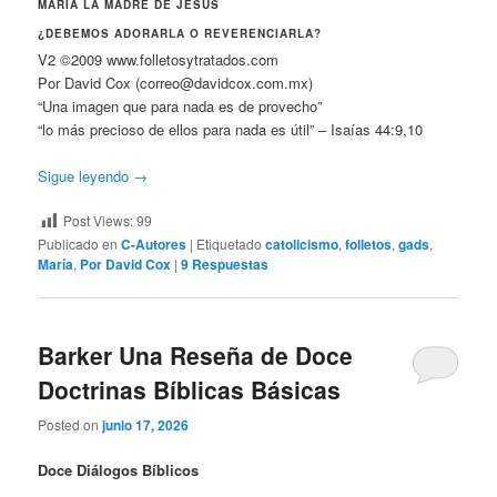
MARÍA LA MADRE DE JESÚS
¿DEBEMOS ADORARLA O REVERENCIARLA?
V2 ©2009 www.folletosytratados.com
Por David Cox (correo@davidcox.com.mx)
“Una imagen que para nada es de provecho”
“lo más precioso de ellos para nada es útil” – Isaías 44:9,10
Sigue leyendo
→
Post Views:
99
Publicado en
C-Autores
|
Etiquetado
catolicismo
,
folletos
,
gads
,
María
,
Por David Cox
|
9
Respuestas
Barker Una Reseña de Doce
Doctrinas Bíblicas Básicas
Posted on
junio 17, 2026
Doce Diálogos Bíblicos