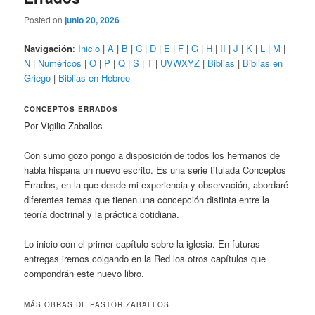
Posted on
junio 20, 2026
Navigación
:
Inicio
|
A
|
B
|
C
|
D
|
E
|
F
|
G
|
H
|
II
|
J
|
K
|
L
|
M
|
N
|
Numéricos
|
O
|
P
|
Q
|
S
|
T
|
UVWXYZ
|
Biblias
|
Biblias en
Griego
|
Biblias en Hebreo
CONCEPTOS ERRADOS
Por Vigilio Zaballos
Con sumo gozo pongo a disposición de todos los hermanos de
habla hispana un nuevo escrito. Es una serie titulada Conceptos
Errados, en la que desde mi experiencia y observación, abordaré
diferentes temas que tienen una concepción distinta entre la
teoría doctrinal y la práctica cotidiana.
Lo inicio con el primer capítulo sobre la iglesia. En futuras
entregas iremos colgando en la Red los otros capítulos que
compondrán este nuevo libro.
MÁS OBRAS DE PASTOR ZABALLOS