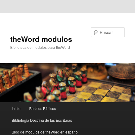
Ir al contenido principal
Ir al contenido secundario
Buscar
theWord modulos
Biblioteca de modulos para theWord
Menú
Inicio
Básicos Bíblicos
principal
Bibliología Doctrina de las Escrituras
Blog de módulos de theWord en español