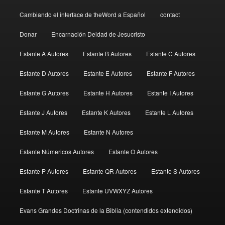
Cambiando el interface de theWord a Español
contact
Donar
Encarnación Deidad de Jesucristo
Estante A Autores
Estante B Autores
Estante C Autores
Estante D Autores
Estante E Autores
Estante F Autores
Estante G Autores
Estante H Autores
Estante I Autores
Estante J Autores
Estante K Autores
Estante L Autores
Estante M Autores
Estante N Autores
Estante Númericos Autores
Estante O Autores
Estante P Autores
Estante QR Autores
Estante S Autores
Estante T Autores
Estante UVWXYZ Autores
Evans Grandes Doctrinas de la Biblia (contendidos extendidos)