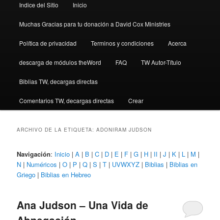
Indice del Sitio
Inicio
Muchas Gracias para tu donación a David Cox Ministries
Política de privacidad
Terminos y condiciones
Acerca
descarga de módulos theWord
FAQ
TW Autor-Título
Biblias TW, decargas directas
Comentarios TW, decargas directas
Crear
ARCHIVO DE LA ETIQUETA:
ADONIRAM JUDSON
Navigación
:
Inicio
|
A
|
B
|
C
|
D
|
E
|
F
|
G
|
H
|
II
|
J
|
K
|
L
|
M
|
N
|
Numéricos
|
O
|
P
|
Q
|
S
|
T
|
UVWXYZ
|
Biblias
|
Biblias en
Griego
|
Biblias en Hebreo
Ana Judson – Una Vida de