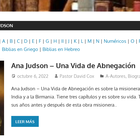
UDSON
|
A
|
B
|
C
|
D
|
E
|
F
|
G
|
H
|
II
|
J
|
K
|
L
|
M
|
N
|
Numéricos
|
O
|
|
Biblias en Griego
|
Biblias en Hebreo
Ana Judson – Una Vida de Abnegación
octubre 6, 2022
Pastor David Cox
A-Autores
,
Biogr
Ana Judson – Una Vida de Abnegación es sobre la misionera
India y a la Birmania. Tiene tres capítulos y es sobre su vida
sus años antes y después de esta obra misionera..
LEER MÁS