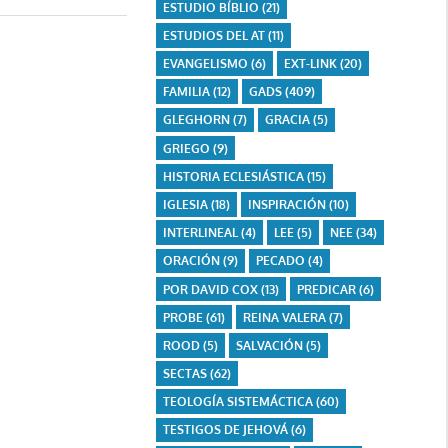
ESTUDIO BÍBLIO
(21)
ESTUDIOS DEL AT
(11)
EVANGELISMO
(6)
EXT-LINK
(20)
FAMILIA
(12)
GADS
(409)
GLEGHORN
(7)
GRACIA
(5)
GRIEGO
(9)
HISTORIA ECLESIÁSTICA
(15)
IGLESIA
(18)
INSPIRACIÓN
(10)
INTERLINEAL
(4)
LEE
(5)
NEE
(34)
ORACIÓN
(9)
PECADO
(4)
POR DAVID COX
(13)
PREDICAR
(6)
PROBE
(61)
REINA VALERA
(7)
ROOD
(5)
SALVACIÓN
(5)
SECTAS
(62)
TEOLOGÍA SISTEMÁCTICA
(60)
TESTIGOS DE JEHOVÁ
(6)