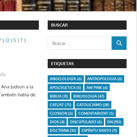
BUSCAR
Buscar:
P
|
Q
|
S
|
T
|
BUSCAR
ETIQUETAS
afía
ANGELOLOGÍA
(6)
ANTROPOLOGIA
(6)
 Ana Judson a la
APOLOGETICA
(5)
AW PINK
(6)
. También habla de
BIBLIA
(31)
BIBLIOLOGIA
(47)
CATLIST
(75)
CATOLICISMO
(28)
CLOSSON
(6)
COMENTARIONT
(5)
DIOS
(4)
DISCUPULADO
(6)
DN
(182)
DOCTRINA
(10)
ESPÍRITU SANTO
(11)