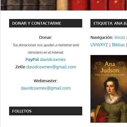
DONAR Y CONTACTARME
ETIQUETA:
ANA J
Donar:
Navigación
:
Inicio
UVWXYZ
|
Biblias
Tus donaciones nos ayudan a mantener este
ministerio en el Internet.
PayPal
davidcoxmex
Zelle
davidcoxmex@gmail.com
Webmaster:
davidcoxmex@gmail.com
FOLLETOS