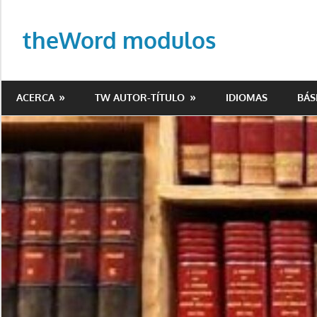
Saltar
al
theWord modulos
contenido
Biblioteca
de
ACERCA
TW AUTOR-TÍTULO
IDIOMAS
BÁS
modulos
para
theWord