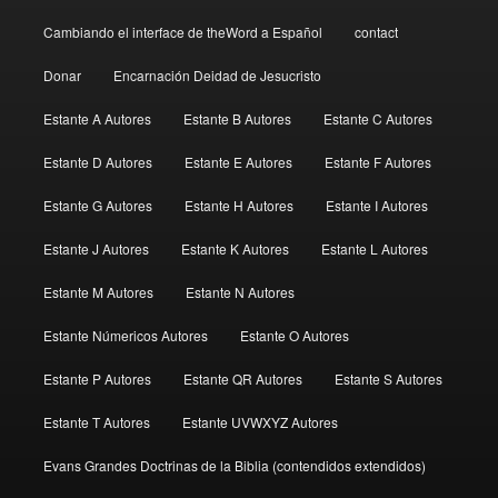
Cambiando el interface de theWord a Español
contact
Donar
Encarnación Deidad de Jesucristo
Estante A Autores
Estante B Autores
Estante C Autores
Estante D Autores
Estante E Autores
Estante F Autores
Estante G Autores
Estante H Autores
Estante I Autores
Estante J Autores
Estante K Autores
Estante L Autores
Estante M Autores
Estante N Autores
Estante Númericos Autores
Estante O Autores
Estante P Autores
Estante QR Autores
Estante S Autores
Estante T Autores
Estante UVWXYZ Autores
Evans Grandes Doctrinas de la Biblia (contendidos extendidos)