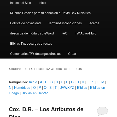
Indice del Sitio
Inicio
Muchas Gracias para tu donación a David Cox Ministries
Política de privacidad
Terminos y condiciones
Acerca
descarga de módulos theWord
FAQ
TW Autor-Título
Biblias TW, decargas directas
Comentarios TW, decargas directas
Crear
ARCHIVO DE LA ETIQUETA:
ATRIBUTOS DE DIOS
Navigación
:
Inicio
|
A
|
B
|
C
|
D
|
E
|
F
|
G
|
H
|
II
|
J
|
K
|
L
|
M
|
N
|
Numéricos
|
O
|
P
|
Q
|
S
|
T
|
UVWXYZ
|
Biblias
|
Biblias en
Griego
|
Biblias en Hebreo
Cox, D.R. – Los Atributos de