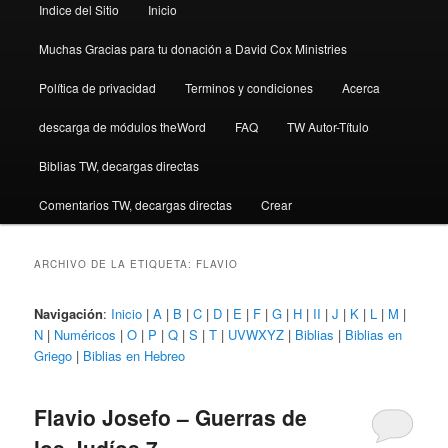
Indice del Sitio
Inicio
Muchas Gracias para tu donación a David Cox Ministries
Política de privacidad
Terminos y condiciones
Acerca
descarga de módulos theWord
FAQ
TW Autor-Título
Biblias TW, decargas directas
Comentarios TW, decargas directas
Crear
ARCHIVO DE LA ETIQUETA:
FLAVIO
Navigación
:
Inicio
|
A
|
B
|
C
|
D
|
E
|
F
|
G
|
H
|
II
|
J
|
K
|
L
|
M
|
N
|
Numéricos
|
O
|
P
|
Q
|
S
|
T
|
UVWXYZ
|
Biblias
|
Biblias en
Griego
|
Biblias en Hebreo
Flavio Josefo – Guerras de