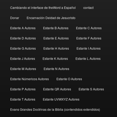
Cambiando el interface de theWord a Español
contact
Donar
Encarnación Deidad de Jesucristo
Estante A Autores
Estante B Autores
Estante C Autores
Estante D Autores
Estante E Autores
Estante F Autores
Estante G Autores
Estante H Autores
Estante I Autores
Estante J Autores
Estante K Autores
Estante L Autores
Estante M Autores
Estante N Autores
Estante Númericos Autores
Estante O Autores
Estante P Autores
Estante QR Autores
Estante S Autores
Estante T Autores
Estante UVWXYZ Autores
Evans Grandes Doctrinas de la Biblia (contendidos extendidos)