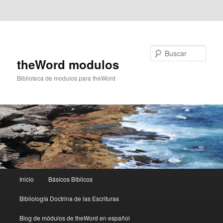
Ir al contenido principal
Ir al contenido secundario
Buscar
theWord modulos
Biblioteca de modulos para theWord
Menú
Inicio
Básicos Bíblicos
principal
Bibliología Doctrina de las Escrituras
Blog de módulos de theWord en español