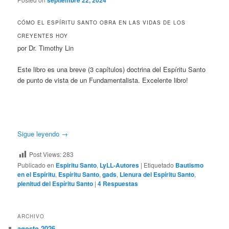
septiembre 22, 2024
CÓMO EL ESPÍRITU SANTO OBRA EN LAS VIDAS DE LOS
CREYENTES HOY
por Dr. Timothy Lin
Este libro es una breve (3 capítulos) doctrina del Espíritu Santo
de punto de vista de un Fundamentalista. Excelente libro!
Sigue leyendo
→
Post Views:
283
Publicado en
Espiritu Santo
,
LyLL-Autores
|
Etiquetado
Bautismo
en el Espíritu
,
Espíritu Santo
,
gads
,
Llenura del Espíritu Santo
,
plenitud del Espíritu Santo
|
4
Respuestas
ARCHIVO
agosto 2026