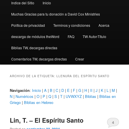
Indice del Sitio
Inicio
Muchas Gracias para tu donación a David Cox Ministries
Política de privacidad
Terminos y condiciones
Acerca
descarga de módulos theWord
FAQ
TW Autor-Título
Biblias TW, decargas directas
Comentarios TW, decargas directas
Crear
ARCHIVO DE LA ETIQUETA:
LLENURA DEL ESPÍRITU SANTO
Navigación
:
Inicio
|
A
|
B
|
C
|
D
|
E
|
F
|
G
|
H
|
II
|
J
|
K
|
L
|
M
|
N
|
Numéricos
|
O
|
P
|
Q
|
S
|
T
|
UVWXYZ
|
Biblias
|
Biblias en
Griego
|
Biblias en Hebreo
Lin, T. – El Espíritu Santo
4
Posted on