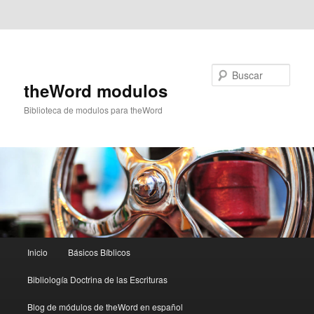
Ir al contenido principal
Ir al contenido secundario
Buscar
theWord modulos
Biblioteca de modulos para theWord
Menú
Inicio
Básicos Bíblicos
principal
Bibliología Doctrina de las Escrituras
Blog de módulos de theWord en español