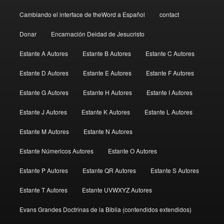
Cambiando el interface de theWord a Español
contact
Donar
Encarnación Deidad de Jesucristo
Estante A Autores
Estante B Autores
Estante C Autores
Estante D Autores
Estante E Autores
Estante F Autores
Estante G Autores
Estante H Autores
Estante I Autores
Estante J Autores
Estante K Autores
Estante L Autores
Estante M Autores
Estante N Autores
Estante Númericos Autores
Estante O Autores
Estante P Autores
Estante QR Autores
Estante S Autores
Estante T Autores
Estante UVWXYZ Autores
Evans Grandes Doctrinas de la Biblia (contendidos extendidos)