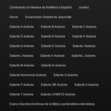
Cambiando el interface de theWord a Español
contact
Donar
Encarnación Deidad de Jesucristo
Estante A Autores
Estante B Autores
Estante C Autores
Estante D Autores
Estante E Autores
Estante F Autores
Estante G Autores
Estante H Autores
Estante I Autores
Estante J Autores
Estante K Autores
Estante L Autores
Estante M Autores
Estante N Autores
Estante Númericos Autores
Estante O Autores
Estante P Autores
Estante QR Autores
Estante S Autores
Estante T Autores
Estante UVWXYZ Autores
Evans Grandes Doctrinas de la Biblia (contendidos extendidos)