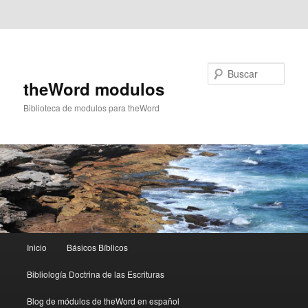
Ir al contenido principal
Ir al contenido secundario
Buscar
theWord modulos
Biblioteca de modulos para theWord
Menú
Inicio
Básicos Bíblicos
principal
Bibliología Doctrina de las Escrituras
Blog de módulos de theWord en español