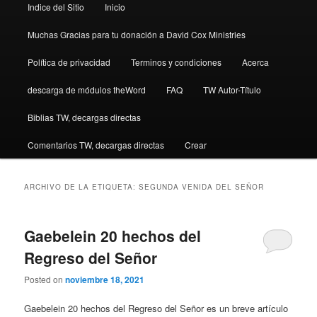
Indice del Sitio
Inicio
Muchas Gracias para tu donación a David Cox Ministries
Política de privacidad
Terminos y condiciones
Acerca
descarga de módulos theWord
FAQ
TW Autor-Título
Biblias TW, decargas directas
Comentarios TW, decargas directas
Crear
ARCHIVO DE LA ETIQUETA:
SEGUNDA VENIDA DEL SEÑOR
Gaebelein 20 hechos del
Regreso del Señor
Posted on
noviembre 18, 2021
Gaebelein 20 hechos del Regreso del Señor es un breve artículo