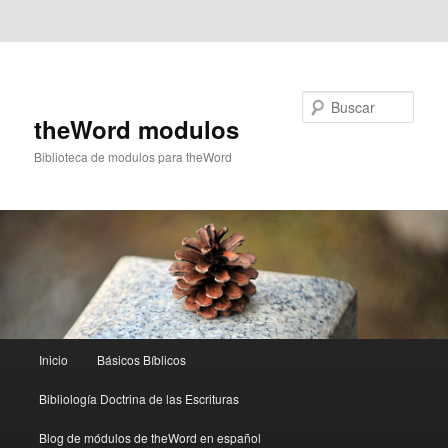
Ir al contenido principal
Ir al contenido secundario
Buscar
theWord modulos
Biblioteca de modulos para theWord
Menú
Inicio
Básicos Bíblicos
principal
Bibliología Doctrina de las Escrituras
Blog de módulos de theWord en español