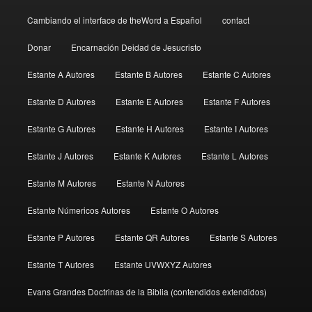
Cambiando el interface de theWord a Español
contact
Donar
Encarnación Deidad de Jesucristo
Estante A Autores
Estante B Autores
Estante C Autores
Estante D Autores
Estante E Autores
Estante F Autores
Estante G Autores
Estante H Autores
Estante I Autores
Estante J Autores
Estante K Autores
Estante L Autores
Estante M Autores
Estante N Autores
Estante Númericos Autores
Estante O Autores
Estante P Autores
Estante QR Autores
Estante S Autores
Estante T Autores
Estante UVWXYZ Autores
Evans Grandes Doctrinas de la Biblia (contendidos extendidos)