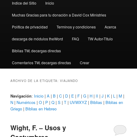
Indice del Sitio
Inicio
Muchas Gracias para tu donación a David Cox Ministries
Política de privacidad
Terminos y condiciones
Acerca
descarga de módulos theWord
FAQ
TW Autor-Título
Biblias TW, decargas directas
Comentarios TW, decargas directas
Crear
ARCHIVO DE LA ETIQUETA:
VIAJANDO
Navigación
:
Inicio
|
A
|
B
|
C
|
D
|
E
|
F
|
G
|
H
|
II
|
J
|
K
|
L
|
M
|
N
|
Numéricos
|
O
|
P
|
Q
|
S
|
T
|
UVWXYZ
|
Biblias
|
Biblias en
Griego
|
Biblias en Hebreo
Wight, F. – Usos y