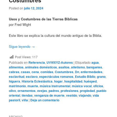
Costumbres
Posted on
julio 12, 2024
Usos y Costumbres de las Tierras Bíblicas
por Fred Wight
Este libro se explica la cultura del mundo antiguo de la Biblia.
Sigue leyendo
→
Post Views:
117
Publicado en
Referencia
,
UVWXYZ-Autores
|
Etiquetado
agua
,
alimentos
,
animales domésticos
,
asaltos
,
atletismo
,
banquetes
,
cabras
,
casas
,
cena
,
comidas
,
Costumbres
,
Dn
,
enfermedades
,
esclavitud
,
esclavo
,
espectáculos romanos
,
Estudio Bíblio
,
grano
,
higuera
,
Historia Eclesiástica
,
hogar
,
hospitalidad
,
huésped
,
matrimonio
,
muerte
,
música instrumental
,
música vocal
,
oficios
,
olivo
,
ornamentos
,
ovejas
,
padres
,
profesiones
,
propiedad
,
pueblo
oriental
,
tiendas
,
venganza de muerte
,
vestido
,
viajando
,
vida
pastoril
,
viña
|
Deja un comentario
ARCHIVO