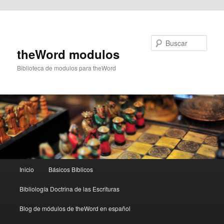
Ir al contenido principal
Buscar
theWord modulos
Biblioteca de modulos para theWord
Menú
Inicio
Básicos Bíblicos
principal
Bibliología Doctrina de las Escrituras
Blog de módulos de theWord en español