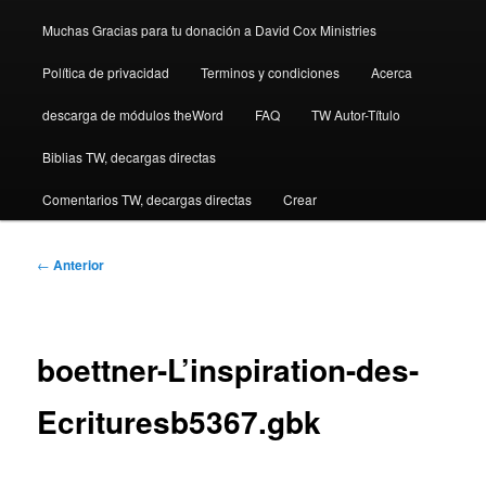
Muchas Gracias para tu donación a David Cox Ministries
Política de privacidad
Terminos y condiciones
Acerca
descarga de módulos theWord
FAQ
TW Autor-Título
Biblias TW, decargas directas
Comentarios TW, decargas directas
Crear
Navegación
←
Anterior
de
entradas
boettner-L’inspiration-des-
Ecrituresb5367.gbk