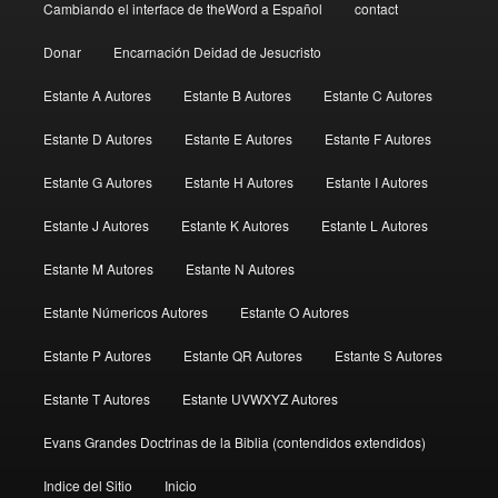
Cambiando el interface de theWord a Español
contact
Donar
Encarnación Deidad de Jesucristo
Estante A Autores
Estante B Autores
Estante C Autores
Estante D Autores
Estante E Autores
Estante F Autores
Estante G Autores
Estante H Autores
Estante I Autores
Estante J Autores
Estante K Autores
Estante L Autores
Estante M Autores
Estante N Autores
Estante Númericos Autores
Estante O Autores
Estante P Autores
Estante QR Autores
Estante S Autores
Estante T Autores
Estante UVWXYZ Autores
Evans Grandes Doctrinas de la Biblia (contendidos extendidos)
Indice del Sitio
Inicio