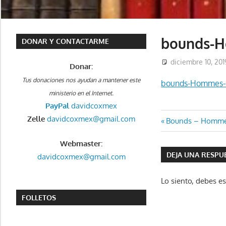
bounds-H
DONAR Y CONTACTARME
diciembre 10, 201
Donar:
Tus donaciones nos ayudan a mantener este
bounds-Hommes-de
ministerio en el Internet.
PayPal
davidcoxmex
Zelle
davidcoxmex@gmail.com
Navegaci
Entrada
Bounds – Hommes 
anterior:
de
Webmaster:
DEJA UNA RESPU
davidcoxmex@gmail.com
entradas
Lo siento, debes e
FOLLETOS