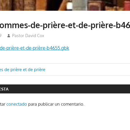
ommes-de-prière-et-de-prière-b4
9
Pastor David Cox
-prière-et-de-prière-b4655.gbk
ón
de prière et de prière
ESTA
star
conectado
para publicar un comentario.