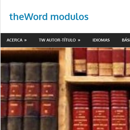
Saltar
al
theWord modulos
contenido
Biblioteca
de
ACERCA
TW AUTOR-TÍTULO
IDIOMAS
BÁS
modulos
para
theWord