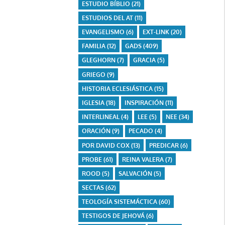
ESTUDIO BÍBLIO
(21)
ESTUDIOS DEL AT
(11)
EVANGELISMO
(6)
EXT-LINK
(20)
FAMILIA
(12)
GADS
(409)
GLEGHORN
(7)
GRACIA
(5)
GRIEGO
(9)
HISTORIA ECLESIÁSTICA
(15)
IGLESIA
(18)
INSPIRACIÓN
(11)
INTERLINEAL
(4)
LEE
(5)
NEE
(34)
ORACIÓN
(9)
PECADO
(4)
POR DAVID COX
(13)
PREDICAR
(6)
PROBE
(61)
REINA VALERA
(7)
ROOD
(5)
SALVACIÓN
(5)
SECTAS
(62)
TEOLOGÍA SISTEMÁCTICA
(60)
TESTIGOS DE JEHOVÁ
(6)