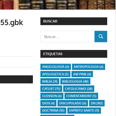
655.gbk
BUSCAR
Buscar:
BUSCAR
ETIQUETAS
ANGELOLOGÍA
(6)
ANTROPOLOGIA
(6)
APOLOGETICA
(5)
AW PINK
(6)
BIBLIA
(31)
BIBLIOLOGIA
(48)
CATLIST
(75)
CATOLICISMO
(28)
CLOSSON
(6)
COMENTARIONT
(5)
DIOS
(4)
DISCUPULADO
(6)
DN
(182)
DOCTRINA
(10)
ESPÍRITU SANTO
(11)