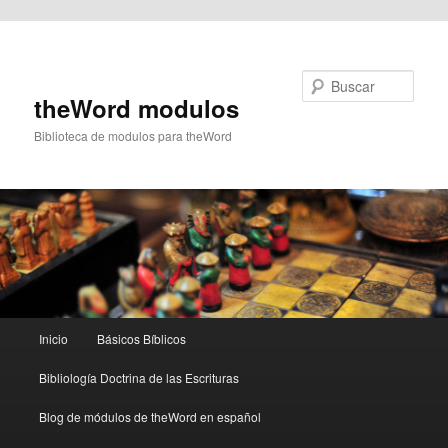
Ir al contenido principal
Buscar
theWord modulos
Biblioteca de modulos para theWord
Menú
Inicio
Básicos Bíblicos
principal
Bibliología Doctrina de las Escrituras
Blog de módulos de theWord en español