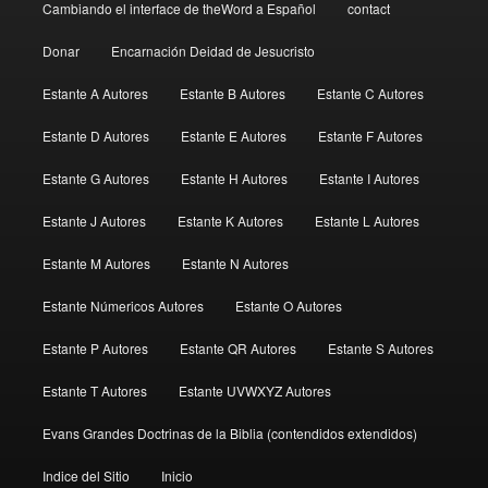
Cambiando el interface de theWord a Español
contact
Donar
Encarnación Deidad de Jesucristo
Estante A Autores
Estante B Autores
Estante C Autores
Estante D Autores
Estante E Autores
Estante F Autores
Estante G Autores
Estante H Autores
Estante I Autores
Estante J Autores
Estante K Autores
Estante L Autores
Estante M Autores
Estante N Autores
Estante Númericos Autores
Estante O Autores
Estante P Autores
Estante QR Autores
Estante S Autores
Estante T Autores
Estante UVWXYZ Autores
Evans Grandes Doctrinas de la Biblia (contendidos extendidos)
Indice del Sitio
Inicio