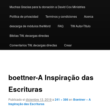
Muchas Gracias para tu donación a David Cox Ministries
Política de privacidad
Terminos y condiciones
Acerca
descarga de módulos theWord
FAQ
TW Autor-Título
Biblias TW, decargas directas
Comentarios TW, decargas directas
Crear
Navegador
de
imágenes
boettner-A Inspiração das
Escrituras
Publicado el
diciembre 13, 2019
a
241 × 386
en
Boettner – A
Inspiração das Escrituras