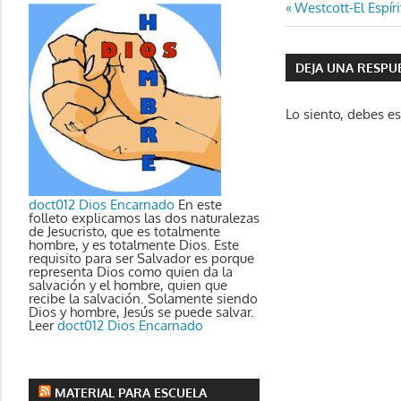
Navegaci
Entrada
Westcott-El Espír
anterior:
de
DEJA UNA RESPU
entradas
Lo siento, debes e
doct012 Dios Encarnado
En este
folleto explicamos las dos naturalezas
de Jesucristo, que es totalmente
hombre, y es totalmente Dios. Este
requisito para ser Salvador es porque
representa Dios como quien da la
salvación y el hombre, quien que
recibe la salvación. Solamente siendo
Dios y hombre, Jesús se puede salvar.
Leer
doct012 Dios Encarnado
MATERIAL PARA ESCUELA