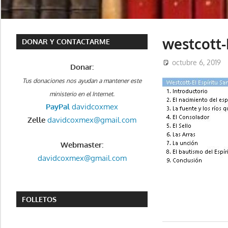
westcott-
DONAR Y CONTACTARME
octubre 6, 2019
Donar:
Tus donaciones nos ayudan a mantener este
ministerio en el Internet.
PayPal
davidcoxmex
Zelle
davidcoxmex@gmail.com
Webmaster:
davidcoxmex@gmail.com
FOLLETOS