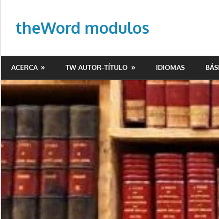
Saltar
al
theWord modulos
contenido
Biblioteca
de
ACERCA
TW AUTOR-TÍTULO
IDIOMAS
BÁS
modulos
para
theWord