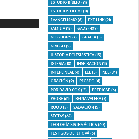
ESTUDIO BÍBLIO
(21)
ESTUDIOS DEL AT
(11)
EVANGELISMO
(6)
EXT-LINK
(21)
FAMILIA
(12)
GADS
(409)
GLEGHORN
(7)
GRACIA
(5)
GRIEGO
(9)
HISTORIA ECLESIÁSTICA
(15)
IGLESIA
(18)
INSPIRACIÓN
(11)
INTERLINEAL
(4)
LEE
(5)
NEE
(34)
ORACIÓN
(9)
PECADO
(4)
POR DAVID COX
(13)
PREDICAR
(6)
PROBE
(61)
REINA VALERA
(7)
ROOD
(5)
SALVACIÓN
(5)
SECTAS
(62)
TEOLOGÍA SISTEMÁCTICA
(60)
TESTIGOS DE JEHOVÁ
(6)