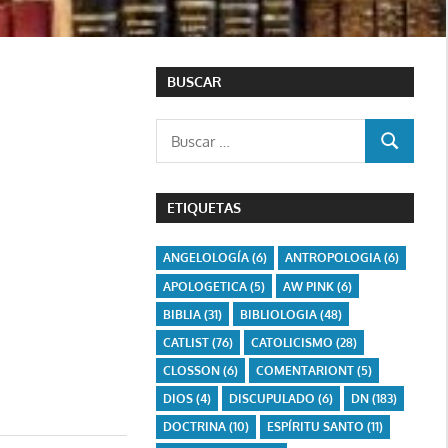
BUSCAR
Buscar:
BUSCAR
ETIQUETAS
ANGELOLOGÍA
(6)
ANTROPOLOGIA
(6)
APOLOGETICA
(5)
AW PINK
(6)
BIBLIA
(31)
BIBLIOLOGIA
(48)
CATLIST
(76)
CATOLICISMO
(28)
CLOSSON
(6)
COMENTARIONT
(5)
DIOS
(4)
DISCUPULADO
(6)
DN
(183)
DOCTRINA
(10)
ESPÍRITU SANTO
(11)