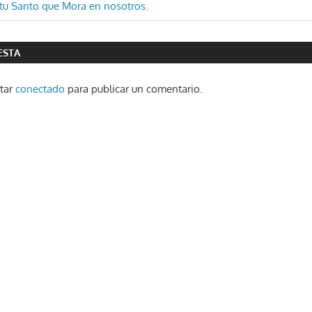
ón
itu Santo que Mora en nosotros.
ESTA
star
conectado
para publicar un comentario.