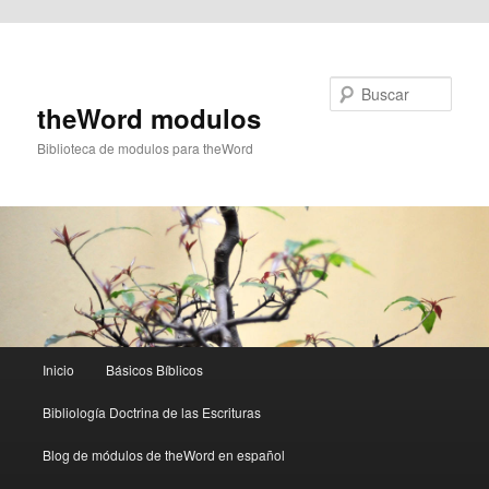
Ir al contenido principal
Buscar
theWord modulos
Biblioteca de modulos para theWord
Menú
Inicio
Básicos Bíblicos
principal
Bibliología Doctrina de las Escrituras
Blog de módulos de theWord en español