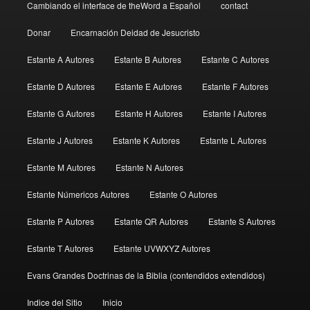
Cambiando el interface de theWord a Español
contact
Donar
Encarnación Deidad de Jesucristo
Estante A Autores
Estante B Autores
Estante C Autores
Estante D Autores
Estante E Autores
Estante F Autores
Estante G Autores
Estante H Autores
Estante I Autores
Estante J Autores
Estante K Autores
Estante L Autores
Estante M Autores
Estante N Autores
Estante Númericos Autores
Estante O Autores
Estante P Autores
Estante QR Autores
Estante S Autores
Estante T Autores
Estante UVWXYZ Autores
Evans Grandes Doctrinas de la Biblia (contendidos extendidos)
Indice del Sitio
Inicio