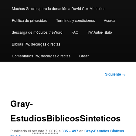
Muchas Gracias para tu donación a David Cox Ministries
Política de privacidad
Terminos y condiciones
Acerca
descarga de módulos theWord
FAQ
TW Autor-Título
Biblias TW, decargas directas
Comentarios TW, decargas directas
Crear
Navegador
Siguiente →
de
imágenes
Gray-
EstudiosBiblicosSinteticos
Publicado el
octubre 7, 2019
a
335 × 497
en
Gray-Estudios Bíblicos