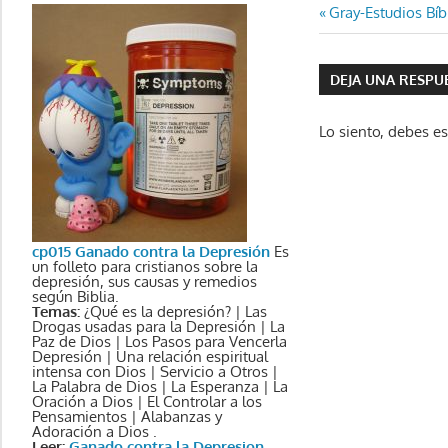
Navegaci
Entrada
Gray-Estudios Bíb
anterior:
de
DEJA UNA RESPU
entradas
Lo siento, debes e
cp015 Ganado contra la Depresión
Es
un folleto para cristianos sobre la
depresión, sus causas y remedios
según Biblia.
Temas:
¿Qué es la depresión? | Las
Drogas usadas para la Depresión | La
Paz de Dios | Los Pasos para Vencerla
Depresión | Una relación espiritual
intensa con Dios | Servicio a Otros |
La Palabra de Dios | La Esperanza | La
Oración a Dios | El Controlar a los
Pensamientos | Alabanzas y
Adoración a Dios .
Leer:
Ganado contra la Depresion