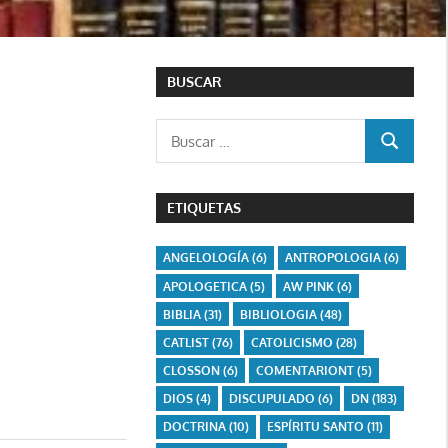
BUSCAR
Buscar:
BUSCAR
ETIQUETAS
ANGELOLOGÍA
(6)
ANTROPOLOGIA
(6)
APOLOGETICA
(5)
AW PINK
(6)
BIBLIA
(31)
BIBLIOLOGIA
(48)
CATLIST
(76)
CATOLICISMO
(28)
CLOSSON
(6)
COMENTARIONT
(5)
DIOS
(4)
DISCUPULADO
(6)
DN
(183)
DOCTRINA
(10)
ESPÍRITU SANTO
(11)