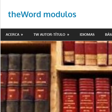
Saltar
al
theWord modulos
contenido
Biblioteca
de
ACERCA
TW AUTOR-TÍTULO
IDIOMAS
BÁS
modulos
para
theWord