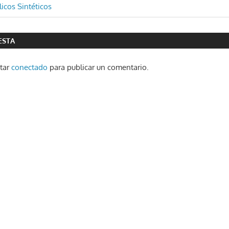
ón
licos Sintéticos
ESTA
star
conectado
para publicar un comentario.