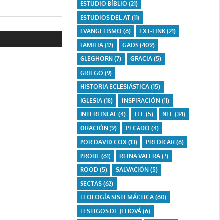
ESTUDIO BÍBLIO
(21)
ESTUDIOS DEL AT
(11)
EVANGELISMO
(6)
EXT-LINK
(21)
FAMILIA
(12)
GADS
(409)
GLEGHORN
(7)
GRACIA
(5)
GRIEGO
(9)
HISTORIA ECLESIÁSTICA
(15)
IGLESIA
(18)
INSPIRACIÓN
(11)
INTERLINEAL
(4)
LEE
(5)
NEE
(34)
ORACIÓN
(9)
PECADO
(4)
POR DAVID COX
(13)
PREDICAR
(6)
PROBE
(61)
REINA VALERA
(7)
ROOD
(5)
SALVACIÓN
(5)
SECTAS
(62)
TEOLOGÍA SISTEMÁCTICA
(60)
TESTIGOS DE JEHOVÁ
(6)