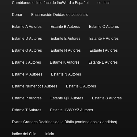
Cambiando el interface de theWord a Español
contact
Donar
Encarnación Deidad de Jesucristo
Estante A Autores
Estante B Autores
Estante C Autores
Estante D Autores
Estante E Autores
Estante F Autores
Estante G Autores
Estante H Autores
Estante I Autores
Estante J Autores
Estante K Autores
Estante L Autores
Estante M Autores
Estante N Autores
Estante Númericos Autores
Estante O Autores
Estante P Autores
Estante QR Autores
Estante S Autores
Estante T Autores
Estante UVWXYZ Autores
Evans Grandes Doctrinas de la Biblia (contendidos extendidos)
Indice del Sitio
Inicio