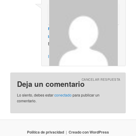
Robert Campo
en
septiembre 12, 2014 a
las 12:48 pm
dijo:
Excelente
Inicia sesión para responder
CANCELAR RESPUESTA
Deja un comentario
Lo siento, debes estar
conectado
para publicar un
comentario.
Política de privacidad
Creado con WordPress