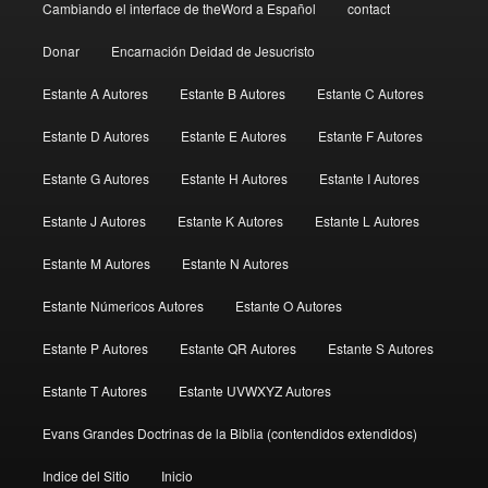
Cambiando el interface de theWord a Español
contact
Donar
Encarnación Deidad de Jesucristo
Estante A Autores
Estante B Autores
Estante C Autores
Estante D Autores
Estante E Autores
Estante F Autores
Estante G Autores
Estante H Autores
Estante I Autores
Estante J Autores
Estante K Autores
Estante L Autores
Estante M Autores
Estante N Autores
Estante Númericos Autores
Estante O Autores
Estante P Autores
Estante QR Autores
Estante S Autores
Estante T Autores
Estante UVWXYZ Autores
Evans Grandes Doctrinas de la Biblia (contendidos extendidos)
Indice del Sitio
Inicio