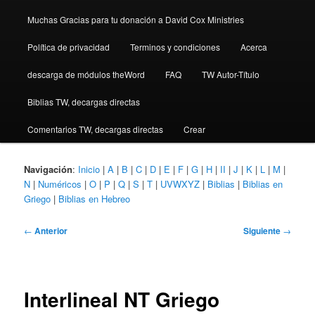
Muchas Gracias para tu donación a David Cox Ministries
Política de privacidad
Terminos y condiciones
Acerca
descarga de módulos theWord
FAQ
TW Autor-Título
Biblias TW, decargas directas
Comentarios TW, decargas directas
Crear
Navigación
:
Inicio
|
A
|
B
|
C
|
D
|
E
|
F
|
G
|
H
|
II
|
J
|
K
|
L
|
M
|
N
|
Numéricos
|
O
|
P
|
Q
|
S
|
T
|
UVWXYZ
|
Biblias
|
Biblias en
Griego
|
Biblias en Hebreo
Navegación
←
Anterior
Siguiente
→
de
entradas
Interlineal NT Griego