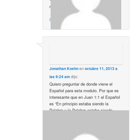
muy bueno exelente
Inicia sesión para responder
Jonathan Koehn
en
octubre 11, 2013 a
las 9:24 am
dijo:
Quiero preguntar de donde viene el
Español para esta modulo. Por que es
interesante que en Juan 1:1 el Español
es “En principio estaba siendo la
Palabra y la Palabra estaba siendo
hacia a el Dios y dios estaba siendo la
Palabra” la palabra “dios” debe empesar
con letra grande no pequeño. ¿Es este
la pagina original de este módulo?