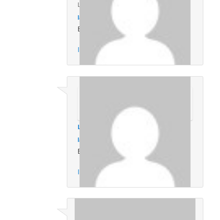
LUIS ACERO
en
noviembre 16, 2012 a
las 10:02 am
dijo:
EXELENTE
Inicia sesión para responder
LUIS ACERO
en
noviembre 16, 2012 a
las 10:03 am
dijo:
ES UNA BUENA ERRAMIENTA
Inicia sesión para responder