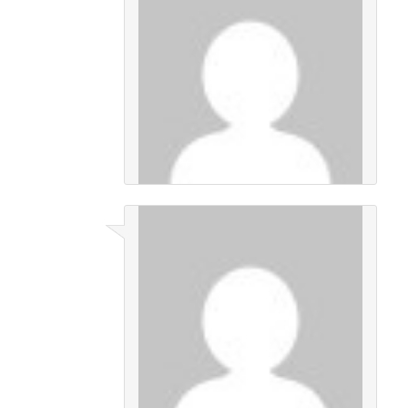
LUIS ACERO
en
noviembre 16, 2012 a
las 10:05 am
dijo:
MUY NECESARIO PARA TODO
ESTUDIANTE
Inicia sesión para responder
LUIS ACERO
en
noviembre 16, 2012 a
las 10:06 am
dijo:
QUIERO TENER EL HONOR DE
CONTAR CON EL TEXTO
Inicia sesión para responder