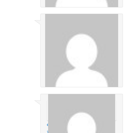
Francisco
en
marzo 12, 2013 a las 1:37
pm
dijo:
muy bueno, me servira para mis
estudios
Inicia sesión para responder
daniel perez
en
agosto 15, 2013 a las
7:32 am
dijo: