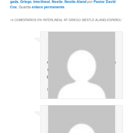
gads
,
Griego
,
Interlineal
,
Nestle
,
Nestle-Aland
por
Pastor David
Cox
. Guarda
enlace permanente
.
10 COMENTARIOS EN “
INTERLINEAL NT GRIEGO (NESTLE-ALAND)-ESPAÑOL
”
marito siles
en
septiembre 18, 2012 a las
11:09 am
dijo:
buenisimo excelente
Inicia sesión para responder