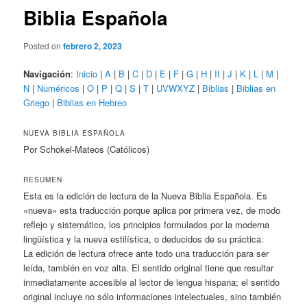
Biblia Española
Posted on
febrero 2, 2023
Navigación
:
Inicio
|
A
|
B
|
C
|
D
|
E
|
F
|
G
|
H
|
II
|
J
|
K
|
L
|
M
|
N
|
Numéricos
|
O
|
P
|
Q
|
S
|
T
|
UVWXYZ
|
Biblias
|
Biblias en
Griego
|
Biblias en Hebreo
NUEVA BIBLIA ESPAÑOLA
Por Schokel-Mateos (Católicos)
RESUMEN
Esta es la edición de lectura de la Nueva Biblia Española. Es
«nueva» esta traducción porque aplica por primera vez, de modo
reflejo y sistemático, los principios formulados por la moderna
lingüística y la nueva estilística, o deducidos de su práctica.
La edición de lectura ofrece ante todo una traducción para ser
leída, también en voz alta. El sentido original tiene que resultar
inmediatamente accesible al lector de lengua hispana; el sentido
original incluye no sólo informaciones intelectuales, sino también