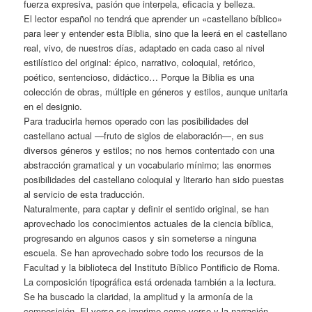
fuerza expresiva, pasión que interpela, eficacia y belleza.
El lector español no tendrá que aprender un «castellano bíblico»
para leer y entender esta Biblia, sino que la leerá en el castellano
real, vivo, de nuestros días, adaptado en cada caso al nivel
estilístico del original: épico, narrativo, coloquial, retórico,
poético, sentencioso, didáctico… Porque la Biblia es una
colección de obras, múltiple en géneros y estilos, aunque unitaria
en el designio.
Para traducirla hemos operado con las posibilidades del
castellano actual —fruto de siglos de elaboración—, en sus
diversos géneros y estilos; no nos hemos contentado con una
abstracción gramatical y un vocabulario mínimo; las enormes
posibilidades del castellano coloquial y literario han sido puestas
al servicio de esta traducción.
Naturalmente, para captar y definir el sentido original, se han
aprovechado los conocimientos actuales de la ciencia bíblica,
progresando en algunos casos y sin someterse a ninguna
escuela. Se han aprovechado sobre todo los recursos de la
Facultad y la biblioteca del Instituto Bíblico Pontificio de Roma.
La composición tipográfica está ordenada también a la lectura.
Se ha buscado la claridad, la amplitud y la armonía de la
composición. El verso se imprime como verso y la narración