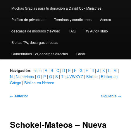
Muchas Gracias para tu donación a David Cox Ministries
Política de privacidad
Terminos y condiciones
Acerca
descarga de módulos theWord
FAQ
TW Autor-Título
Biblias TW, decargas directas
Comentarios TW, decargas directas
Crear
Navigación
:
Inicio
|
A
|
B
|
C
|
D
|
E
|
F
|
G
|
H
|
II
|
J
|
K
|
L
|
M
|
N
|
Numéricos
|
O
|
P
|
Q
|
S
|
T
|
UVWXYZ
|
Biblias
|
Biblias en
Griego
|
Biblias en Hebreo
Navegación
←
Anterior
Siguiente
→
de
entradas
Schokel-Mateos – Nueva