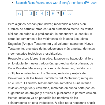
Spanish Reina-Valera 1909 with Strong’s numbers (RV1909)
<<
1
2
3
4
5
6
7
8
>>
Pero algunos desean profundizar, meditando a solas o en
círculos de estudio; otros estudian profesionalmente los textos
bíblicos en orden a la predicación, la enseñanza, el escribir. A
éstos los remitimos a los volúmenes de la serie Los Libros
Sagrados (Antiguo Testamento) y al volumen aparte del Nuevo
Testamento, provistos de introducciones más amplias, de notas
y comentarios teológicos y espirituales.
Respecto a Los Libros Sagrados, la presente traducción difiere
en lo siguiente: nueva traducción, aprovechando la primera, de
Doce Profetas Menores y la poesía de Jeremías; revisión con
múltiples enmiendas en los Salmos; revisión y mejora de
Proverbios y de los trozos narrativos del Pentateuco; retoques
en el resto. El Nuevo Testamento fue sometido a una intensa
revisión exegética y estilística, motivada en buena parte por las
sugerencias de amigos y críticos al publicarse la primera edición.
Hemos indicado ya en portadilla los nombres de los
colaboradores en esta traducción. A ellos sería necesario añadir