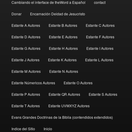
Cambiando el interface de theWord a Español
contact
Donar
Encarnación Deidad de Jesucristo
Estante A Autores
Estante B Autores
Estante C Autores
Estante D Autores
Estante E Autores
Estante F Autores
Estante G Autores
Estante H Autores
Estante I Autores
Estante J Autores
Estante K Autores
Estante L Autores
Estante M Autores
Estante N Autores
Estante Númericos Autores
Estante O Autores
Estante P Autores
Estante QR Autores
Estante S Autores
Estante T Autores
Estante UVWXYZ Autores
Evans Grandes Doctrinas de la Biblia (contendidos extendidos)
Indice del Sitio
Inicio