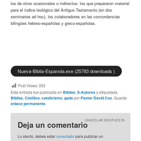
los de otros ocasionales o indirectos: los que prepararon material
para el índice teológico del Antiguo Testamento (en dos
seminarios ad hoc), los colaboradores en las concordancias
bilingües hebreo-españolas y greco-españolas.
Nueva-Biblia-Espanola.exe (25783 downloads )
Post Views:
303
Esta entrada fue publicada en
Biblias
,
S-Autores
y etiquetada
Biblias
,
Católica
,
catolicismo
,
gads
por
Pastor David Cox
. Guarda
enlace permanente
.
CANCELAR RESPUESTA
Deja un comentario
Lo siento, debes estar
conectado
para publicar un