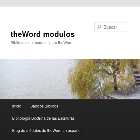
Ir al contenido principal
Buscar
theWord modulos
Biblioteca de modulos para theWord
Menú
Inicio
Básicos Bíblicos
principal
Bibliología Doctrina de las Escrituras
Blog de módulos de theWord en español