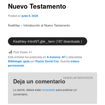
Nuevo Testamento
Posted on
junio 9, 2026
Keathley – Introducción al Nuevo Testamento
Keathley-IntroNT.gbk_.twm (187 downloads )
Post Views:
41
Esta entrada fue publicada en
K-Autores
,
NT
y etiquetada
Bibliologia
,
gads
por
Pastor David Cox
. Guarda
enlace
permanente
.
CANCELAR RESPUESTA
Deja un comentario
Lo siento, debes estar
conectado
para publicar un
comentario.