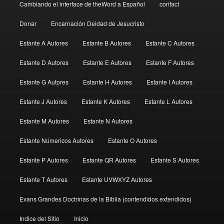
Cambiando el interface de theWord a Español
contact
Donar
Encarnación Deidad de Jesucristo
Estante A Autores
Estante B Autores
Estante C Autores
Estante D Autores
Estante E Autores
Estante F Autores
Estante G Autores
Estante H Autores
Estante I Autores
Estante J Autores
Estante K Autores
Estante L Autores
Estante M Autores
Estante N Autores
Estante Númericos Autores
Estante O Autores
Estante P Autores
Estante QR Autores
Estante S Autores
Estante T Autores
Estante UVWXYZ Autores
Evans Grandes Doctrinas de la Biblia (contendidos extendidos)
Indice del Sitio
Inicio