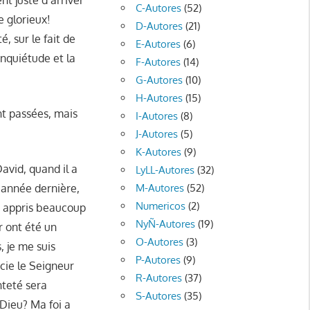
t juste d’arriver
C-Autores
(52)
e glorieux!
D-Autores
(21)
é, sur le fait de
E-Autores
(6)
inquiétude et la
F-Autores
(14)
G-Autores
(10)
H-Autores
(15)
nt passées, mais
I-Autores
(8)
J-Autores
(5)
K-Autores
(9)
avid, quand il a
LyLL-Autores
(32)
M-Autores
(52)
l’année dernière,
Numericos
(2)
t appris beaucoup
NyÑ-Autores
(19)
r ont été un
O-Autores
(3)
, je me suis
P-Autores
(9)
cie le Seigneur
R-Autores
(37)
nteté sera
S-Autores
(35)
 Dieu? Ma foi a