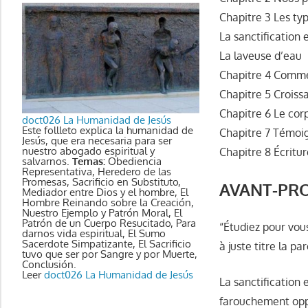
Chapitre 3 Les typ
La sanctification e
La laveuse d’eau
Chapitre 4 Commen
Chapitre 5 Croiss
Chapitre 6 Le corp
doct026 La Humanidad de Jesús
Este follleto explica la humanidad de
Chapitre 7 Témoig
Jesús, que era necesaria para ser
nuestro abogado espiritual y
Chapitre 8 Écritu
salvarnos.
Temas:
Obediencia
Representativa, Heredero de las
Promesas, Sacrificio en Substituto,
AVANT-PR
Mediador entre Dios y el hombre, El
Hombre Reinando sobre la Creación,
Nuestro Ejemplo y Patrón Moral, El
Patrón de un Cuerpo Resucitado, Para
“Étudiez pour vou
darnos vida espiritual, El Sumo
Sacerdote Simpatizante, El Sacrificio
à juste titre la pa
tuvo que ser por Sangre y por Muerte,
Conclusión.
Leer
doct026 La Humanidad de Jesús
La sanctification 
farouchement oppo