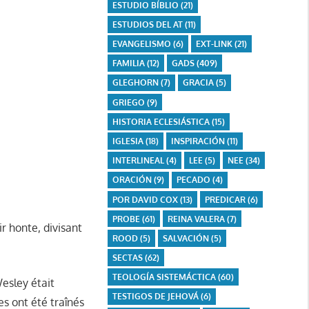
ESTUDIO BÍBLIO
(21)
ESTUDIOS DEL AT
(11)
EVANGELISMO
(6)
EXT-LINK
(21)
FAMILIA
(12)
GADS
(409)
GLEGHORN
(7)
GRACIA
(5)
GRIEGO
(9)
HISTORIA ECLESIÁSTICA
(15)
IGLESIA
(18)
INSPIRACIÓN
(11)
INTERLINEAL
(4)
LEE
(5)
NEE
(34)
ORACIÓN
(9)
PECADO
(4)
POR DAVID COX
(13)
PREDICAR
(6)
PROBE
(61)
REINA VALERA
(7)
r honte, divisant
ROOD
(5)
SALVACIÓN
(5)
SECTAS
(62)
TEOLOGÍA SISTEMÁCTICA
(60)
Wesley était
TESTIGOS DE JEHOVÁ
(6)
s ont été traînés