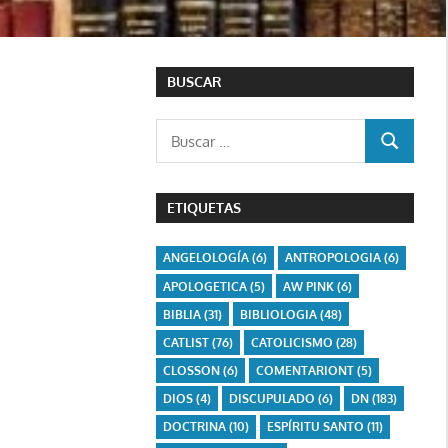
BUSCAR
Buscar:
BUSCAR
ETIQUETAS
ANGELOLOGÍA
(6)
ANTROPOLOGIA
(6)
APOLOGETICA
(5)
AW PINK
(6)
BIBLIA
(31)
BIBLIOLOGIA
(48)
CATLIST
(76)
CATOLICISMO
(28)
CLOSSON
(6)
COMENTARIONT
(5)
DIOS
(4)
DISCUPULADO
(6)
DN
(183)
DOCTRINA
(10)
ESPÍRITU SANTO
(11)