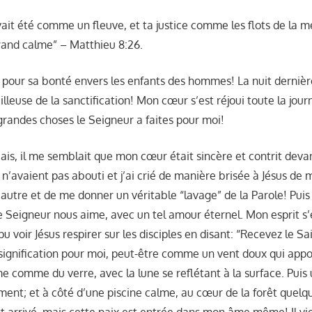
vait été comme un fleuve, et ta justice comme les flots de la me
grand calme” – Matthieu 8:26.
 pour sa bonté envers les enfants des hommes! La nuit dernière
leuse de la sanctification! Mon cœur s’est réjoui toute la jour
 grandes choses le Seigneur a faites pour moi!
ais, il me semblait que mon cœur était sincère et contrit deva
n’avaient pas abouti et j’ai crié de manière brisée à Jésus de 
autre et de me donner un véritable “lavage” de la Parole! Pui
le Seigneur nous aime, avec un tel amour éternel. Mon esprit s’
pu voir Jésus respirer sur les disciples en disant: “Recevez le Sa
signification pour moi, peut-être comme un vent doux qui appor
lme comme du verre, avec la lune se reflétant à la surface. Puis
ment; et à côté d’une piscine calme, au cœur de la forêt quelqu