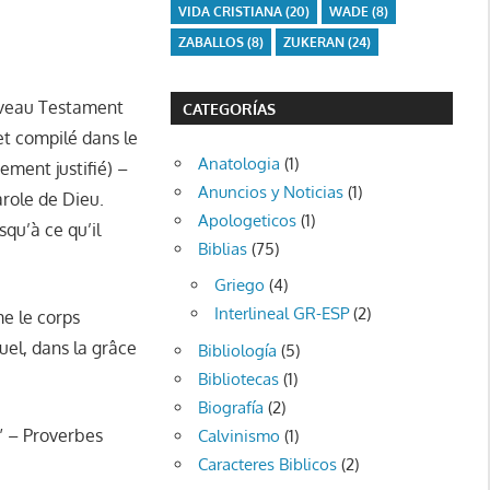
VIDA CRISTIANA
(20)
WADE
(8)
ZABALLOS
(8)
ZUKERAN
(24)
ouveau Testament
CATEGORÍAS
et compilé dans le
Anatologia
(1)
ement justifié) –
Anuncios y Noticias
(1)
arole de Dieu.
Apologeticos
(1)
qu’à ce qu’il
Biblias
(75)
Griego
(4)
Interlineal GR-ESP
(2)
me le corps
uel, dans la grâce
Bibliología
(5)
Bibliotecas
(1)
Biografía
(2)
é” – Proverbes
Calvinismo
(1)
Caracteres Biblicos
(2)