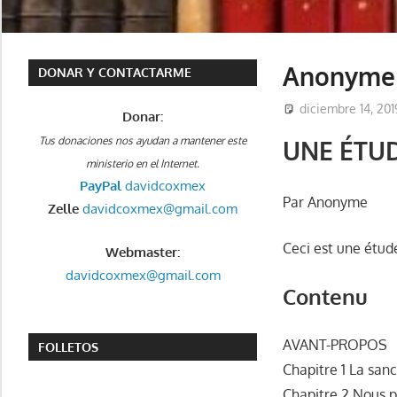
Anonyme –
DONAR Y CONTACTARME
diciembre 14, 201
Donar:
Tus donaciones nos ayudan a mantener este
UNE ÉTUD
ministerio en el Internet.
PayPal
davidcoxmex
Par Anonyme
Zelle
davidcoxmex@gmail.com
Ceci est une étude
Webmaster:
davidcoxmex@gmail.com
Contenu
AVANT-PROPOS
FOLLETOS
Chapitre 1 La sanc
Chapitre 2 Nous 