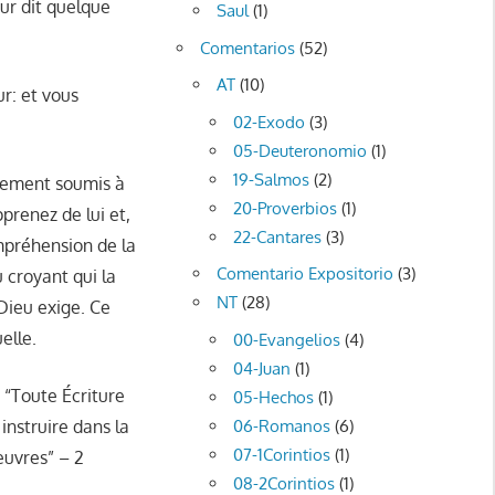
eur dit quelque
Saul
(1)
Comentarios
(52)
AT
(10)
r: et vous
02-Exodo
(3)
05-Deuteronomio
(1)
19-Salmos
(2)
irement soumis à
20-Proverbios
(1)
prenez de lui et,
22-Cantares
(3)
ompréhension de la
Comentario Expositorio
(3)
 croyant qui la
NT
(28)
Dieu exige. Ce
elle.
00-Evangelios
(4)
04-Juan
(1)
. “Toute Écriture
05-Hechos
(1)
06-Romanos
(6)
instruire dans la
07-1Corintios
(1)
euvres” – 2
08-2Corintios
(1)