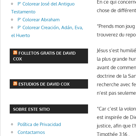
En ce qui concerne
P’ Colorear José del Antiguo
chose de différent
Testamento
P’ Colorear Abraham
“Prends mon joug 
P’ Colorear Creación, Adán, Eva,
trouverez du repo
el Huerto
Jésus s’est humili
FOLLETOS GRATIS DE DAVID
la plus grande hum
COX
avant de commence
doctrine de la San
ESTUDIOS DE DAVID COX
recherche avec fe
n’est pas seulemen
“Car c’est la volo
SOBRE ESTE SITIO
est inspirée de Di
Política de Privacidad
justice, afin que 
Contactarnos
Timothée 3:16 .