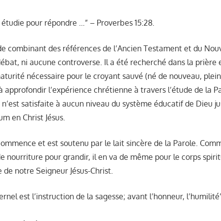
e étudie pour répondre …” – Proverbes 15:28.
tude combinant des références de l’Ancien Testament et du N
ébat, ni aucune controverse. Il a été recherché dans la prière 
aturité nécessaire pour le croyant sauvé (né de nouveau, plein
à approfondir l’expérience chrétienne à travers l’étude de la P
’est satisfaite à aucun niveau du système éducatif de Dieu jus
m en Christ Jésus.
commence et est soutenu par le lait sincère de la Parole. Com
e nourriture pour grandir, il en va de même pour le corps spirit
e de notre Seigneur Jésus-Christ.
ternel est l’instruction de la sagesse; avant l’honneur, l’humilit