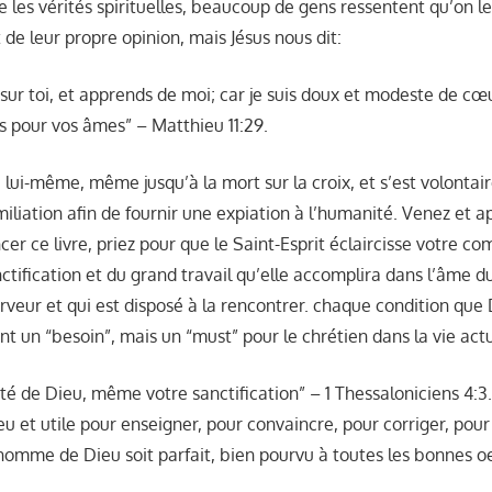
 les vérités spirituelles, beaucoup de gens ressentent qu’on l
 de leur propre opinion, mais Jésus nous dit:
sur toi, et apprends de moi; car je suis doux et modeste de cœu
s pour vos âmes” – Matthieu 11:29.
é lui-même, même jusqu’à la mort sur la croix, et s’est volonta
iliation afin de fournir une expiation à l’humanité. Venez et ap
r ce livre, priez pour que le Saint-Esprit éclaircisse votre c
ctification et du grand travail qu’elle accomplira dans l’âme du
rveur et qui est disposé à la rencontrer. chaque condition que 
t un “besoin”, mais un “must” pour le chrétien dans la vie actu
nté de Dieu, même votre sanctification” – 1 Thessaloniciens 4:3
eu et utile pour enseigner, pour convaincre, pour corriger, pour 
l’homme de Dieu soit parfait, bien pourvu à toutes les bonnes o