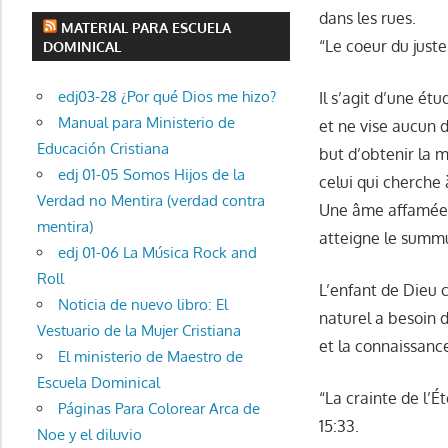
dans les rues.
MATERIAL PARA ESCUELA
“Le coeur du just
DOMINICAL
edj03-28 ¿Por qué Dios me hizo?
Il s’agit d’une é
Manual para Ministerio de
et ne vise aucun d
Educación Cristiana
but d’obtenir la m
edj 01-05 Somos Hijos de la
celui qui cherche 
Verdad no Mentira (verdad contra
Une âme affamée n
mentira)
atteigne le summu
edj 01-06 La Música Rock and
Roll
L’enfant de Dieu 
Noticia de nuevo libro: El
naturel a besoin d
Vestuario de la Mujer Cristiana
et la connaissanc
El ministerio de Maestro de
Escuela Dominical
“La crainte de l’É
Páginas Para Colorear Arca de
15:33.
Noe y el diluvio