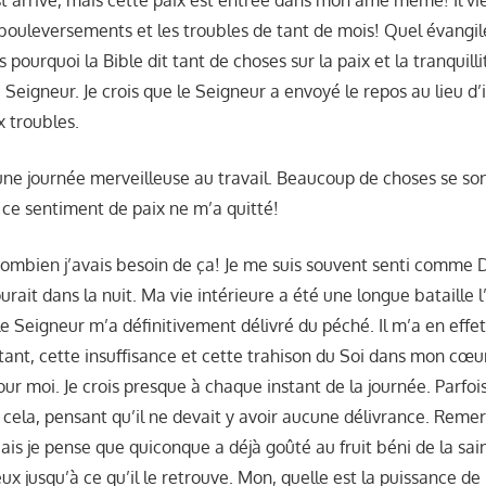
 arrivé, mais cette paix est entrée dans mon âme même! Il vien
 bouleversements et les troubles de tant de mois! Quel évangil
 pourquoi la Bible dit tant de choses sur la paix et la tranquillit
 Seigneur. Je crois que le Seigneur a envoyé le repos au lieu d’
x troubles.
 une journée merveilleuse au travail. Beaucoup de choses se so
 ce sentiment de paix ne m’a quitté!
combien j’avais besoin de ça! Je me suis souvent senti comme D
ourait dans la nuit. Ma vie intérieure a été une longue bataille 
 Seigneur m’a définitivement délivré du péché. Il m’a en effe
tant, cette insuffisance et cette trahison du Soi dans mon cœu
our moi. Je crois presque à chaque instant de la journée. Parfois
 cela, pensant qu’il ne devait y avoir aucune délivrance. Remer
Mais je pense que quiconque a déjà goûté au fruit béni de la sai
x jusqu’à ce qu’il le retrouve. Mon, quelle est la puissance de