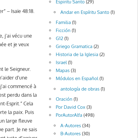
Espiritu Santo
(29)
r” – Isaïe 48:18.
Andar en Espíritu Santo
(1)
Familia
(1)
Ficción
(1)
, j’ai vécu une
G12
(1)
née et je veux
Griego Gramatica
(2)
Historia de la Iglesia
(2)
Israel
(1)
nt le Seigneur.
Mapas
(3)
m’aider d’une
Módulos en Español
(1)
s j’ai commencé à
antología de obras
(1)
est perdu dans la
Oración
(1)
int-Esprit.” Cela
Por David Cox
(3)
te la paix. Puis
PorAutorAlfa
(498)
 un large fleuve
A-Autores
(34)
e part. Je ne sais
B-Autores
(30)